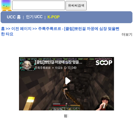
UCC 홈
인기 UCC
|
|
K-POP
홈
>>
이전 페이지
>>
주륵주륵르르 - [클립]뽀린걸 까꿍에 심장 멎을뻔
한 타요
더보기
펌: