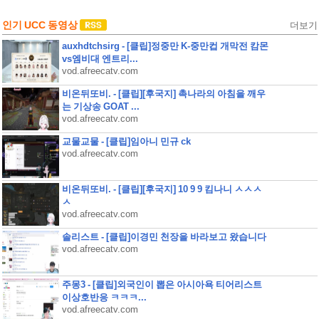
인기 UCC 동영상
더보기
auxhdtchsirg - [클립]정중만 K-중만컵 개막전 캄몬
vs엠비대 엔트리...
vod.afreecatv.com
비온뒤또비. - [클립][후국지] 촉나라의 아침을 깨우
는 기상송 GOAT ...
vod.afreecatv.com
교물교물 - [클립]임아니 민규 ck
vod.afreecatv.com
비온뒤또비. - [클립][후국지] 10 9 9 킴나니 ㅅㅅㅅ
ㅅ
vod.afreecatv.com
솔리스트 - [클립]이경민 천장을 바라보고 왔습니다
vod.afreecatv.com
주몽3 - [클립]외국인이 뽑은 아시아욕 티어리스트
이상호반응 ㅋㅋㅋ...
vod.afreecatv.com