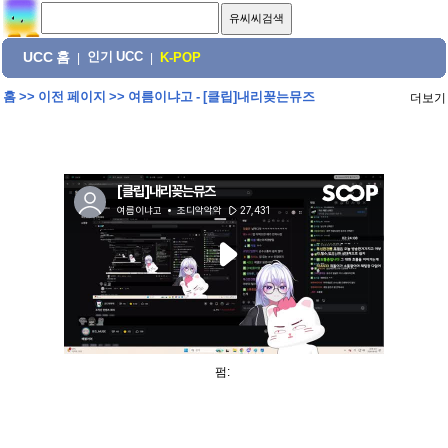
UCC 홈
인기 UCC
|
|
K-POP
홈
>>
이전 페이지
>>
여름이냐고 - [클립]내리꽂는뮤즈
더보기
펌: