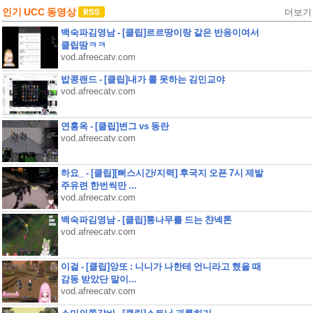
인기 UCC 동영상
더보기
백숙파김영남 - [클립]르르땅이랑 같은 반응이여서
클립땀ㅋㅋ
vod.afreecatv.com
밥콩랜드 - [클립]내가 롤 못하는 김민교야
vod.afreecatv.com
연홍옥 - [클립]변그 vs 동란
vod.afreecatv.com
하요_ - [클립][뻐스시간/지력] 후국지 오픈 7시 제발
주유련 한번씩만 ...
vod.afreecatv.com
백숙파김영남 - [클립]통나무를 드는 챤넥톤
vod.afreecatv.com
이걸 - [클립]앙또 : 니니가 나한테 언니라고 했을 때
감동 받았단 말이...
vod.afreecatv.com