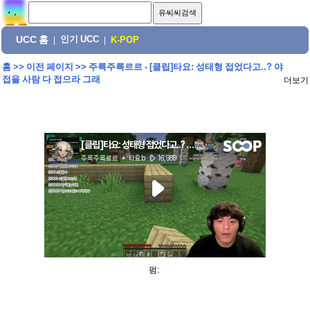
UCC 홈
인기 UCC
|
|
K-POP
홈
>>
이전 페이지
>>
주륵주륵르르 - [클립]타요: 성태형 접었다고..? 야
접을 사람 다 접으라 그래
더보기
펌: