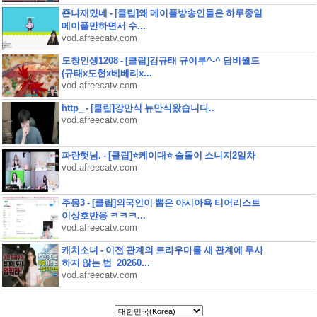
죤나재밌네 - [클립]왜 메이플방송인들은 하루종일
메이플만하면서 수...
vod.afreecatv.com
도창인생1208 - [클립]김규태 규이루^-^ 담비월드
(규태x도현x베베리x...
vod.afreecatv.com
http_ - [클립]강만식 뉴만식왔습니다..
vod.afreecatv.com
파란햇님. - [클립]⭐케이대⭐ 슬돌이 스니지2일차
vod.afreecatv.com
주몽3 - [클립]외국인이 뽑은 아시아욕 티어리스트
이상호반응 ㅋㅋㅋ...
vod.afreecatv.com
캐치소녀 - 이전 관계의 트라우마를 새 관계에 투사
하지 않는 법_20260...
vod.afreecatv.com