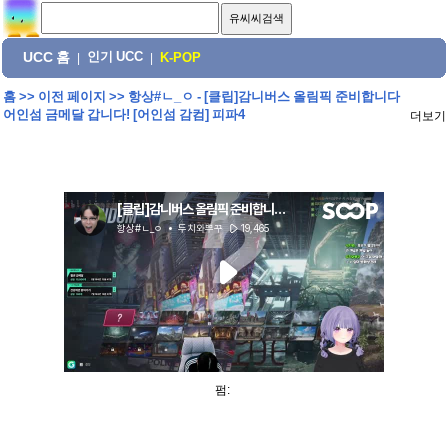
UCC 홈
인기 UCC
|
|
K-POP
홈
>>
이전 페이지
>>
항상#ㄴ_ㅇ - [클립]감니버스 올림픽 준비합니다
어인섬 금메달 갑니다! [어인섬 감컴] 피파4
더보기
펌: