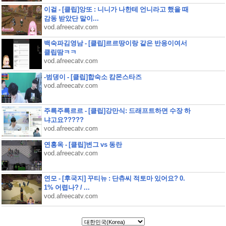
이걸 - [클립]앙또 : 니니가 나한테 언니라고 했을 때
감동 받았단 말이...
vod.afreecatv.com
백숙파김영남 - [클립]르르땅이랑 같은 반응이여서
클립땀ㅋㅋ
vod.afreecatv.com
-범댕이 - [클립]합숙소 캄몬스타즈
vod.afreecatv.com
주륵주륵르르 - [클립]강만식: 드래프트하면 수장 하
냐고요?????
vod.afreecatv.com
연홍옥 - [클립]변그 vs 동란
vod.afreecatv.com
연모 - [후국지] 꾸티뉴 : 단츄씨 적토마 있어요? 0.
1% 어렵나? / ...
vod.afreecatv.com