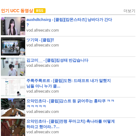
인기 UCC 동영상
더보기
auxhdtchsirg - [클립][캄몬스타즈] 낭바다가 간다
?
vod.afreecatv.com
ツ기덕 - [클립]!!
vod.afreecatv.com
김고미__ - [클립]킴성태 반갑습니다
vod.afreecatv.com
주륵주륵르르 - [클립]도현: 드래프트 내가 말했지
님들 아니 누가 클...
vod.afreecatv.com
으악민초다 - [클립]감스트 등 긁어주는 홍타쿠 ㅋㅋ
ㅋㅋㅋㅋㅋ
vod.afreecatv.com
으악민초다 - [클립]전령 푸마고치) 촉나라를 어떻게
하라고 했더라..?...
vod.afreecatv.com