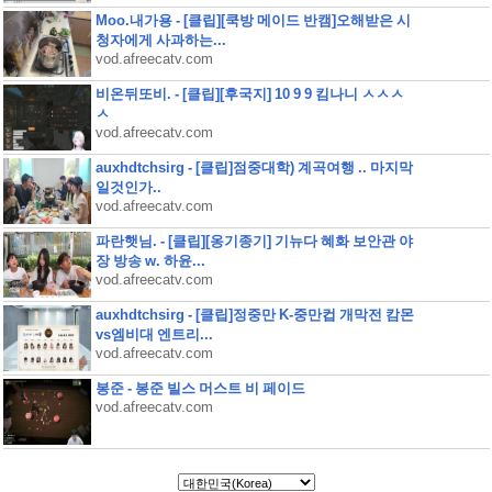
Moo.내가용 - [클립][쿡방 메이드 반캠]오해받은 시
청자에게 사과하는...
vod.afreecatv.com
비온뒤또비. - [클립][후국지] 10 9 9 킴나니 ㅅㅅㅅ
ㅅ
vod.afreecatv.com
auxhdtchsirg - [클립]점중대학) 계곡여행 .. 마지막
일것인가..
vod.afreecatv.com
파란햇님. - [클립][옹기종기] 기뉴다 혜화 보안관 야
장 방송 w. 하윤...
vod.afreecatv.com
auxhdtchsirg - [클립]정중만 K-중만컵 개막전 캄몬
vs엠비대 엔트리...
vod.afreecatv.com
봉준 - 봉준 빌스 머스트 비 페이드
vod.afreecatv.com