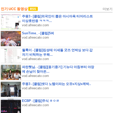
인기 UCC 동영상
더보기
주몽3 - [클립]외국인이 뽑은 아시아욕 티어리스트
이상호반응 ㅋㅋㅋ...
vod.afreecatv.com
SunTime_ - [클립]5퍼
vod.afreecatv.com
월룩이 - [클립]킴성태 이세돌 굿즈 언박싱 보다 갑
자기 비틱하는 우왁...
vod.afreecatv.com
파란햇님. - [클립][옹기종기] 기뉴다 아침부터 야장
에 손님이 찾아온...
vod.afreecatv.com
주몽3 - [클립]셋다 노템이라는 오뀨x지상x깨박..
vod.afreecatv.com
ECBP - [클립]주식 ㅎㅇㄹ
vod.afreecatv.com