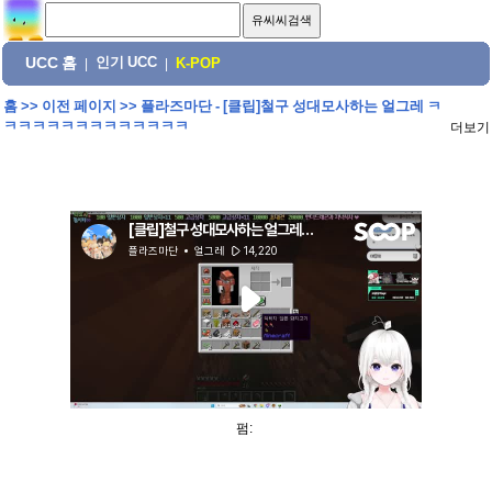
UCC 홈
인기 UCC
|
|
K-POP
홈
>>
이전 페이지
>>
플라즈마단 - [클립]철구 성대모사하는 얼그레 ㅋ
ㅋㅋㅋㅋㅋㅋㅋㅋㅋㅋㅋㅋㅋ
더보기
펌: