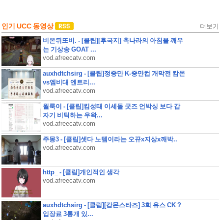
인기 UCC 동영상
더보기
비온뒤또비. - [클립][후국지] 촉나라의 아침을 깨우
는 기상송 GOAT ...
vod.afreecatv.com
auxhdtchsirg - [클립]정중만 K-중만컵 개막전 캄몬
vs엠비대 엔트리...
vod.afreecatv.com
월룩이 - [클립]킴성태 이세돌 굿즈 언박싱 보다 갑
자기 비틱하는 우왁...
vod.afreecatv.com
주몽3 - [클립]셋다 노템이라는 오뀨x지상x깨박..
vod.afreecatv.com
http_ - [클립]개인적인 생각
vod.afreecatv.com
auxhdtchsirg - [클립][캄몬스타즈] 3회 유스 CK ?
입장료 3통개 있...