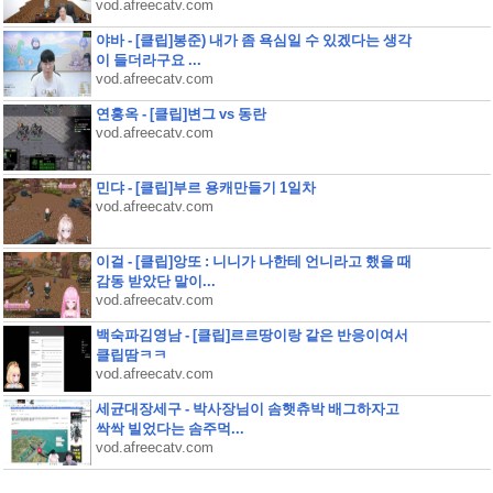
vod.afreecatv.com
야바 - [클립]봉준) 내가 좀 욕심일 수 있겠다는 생각
이 들더라구요 ...
vod.afreecatv.com
연홍옥 - [클립]변그 vs 동란
vod.afreecatv.com
민댜 - [클립]부르 용캐만들기 1일차
vod.afreecatv.com
이걸 - [클립]앙또 : 니니가 나한테 언니라고 했을 때
감동 받았단 말이...
vod.afreecatv.com
백숙파김영남 - [클립]르르땅이랑 같은 반응이여서
클립땀ㅋㅋ
vod.afreecatv.com
세균대장세구 - 박사장님이 솜햇츄박 배그하자고
싹싹 빌었다는 솜주먹...
vod.afreecatv.com