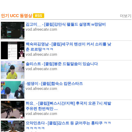
인기 UCC 동영상
더보기
김고미__ - [클립]강만식 팰월드 설명회 w깡담비
vod.afreecatv.com
백숙파김영남 - [클립]세구의 텐션이 커서 소리를 낮
춘 르르땅ㅋㅋㅋ
vod.afreecatv.com
솔리스트 - [클립]봉준 드릴말씀이 있습니다
vod.afreecatv.com
-범댕이 - [클립]합숙소 캄몬스타즈
vod.afreecatv.com
하요_ - [클립][뻐스시간/지력] 후국지 오픈 7시 제발
주유련 한번씩만 ...
vod.afreecatv.com
으악민초다 - [클립]감스트 등 긁어주는 홍타쿠 ㅋㅋ
ㅋㅋㅋㅋㅋ