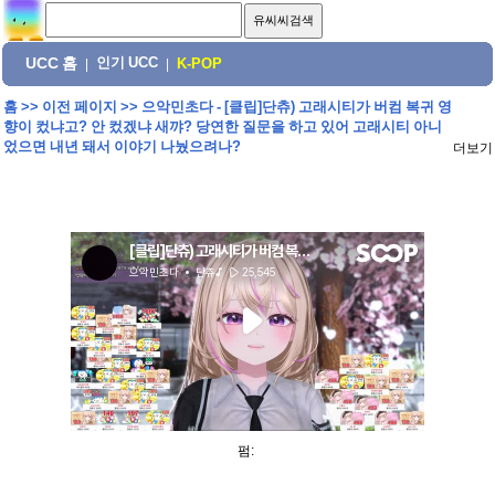
UCC 홈
인기 UCC
|
|
K-POP
홈
>>
이전 페이지
>>
으악민초다 - [클립]단츄) 고래시티가 버컴 복귀 영
향이 컸냐고? 안 컸겠냐 새꺄? 당연한 질문을 하고 있어 고래시티 아니
었으면 내년 돼서 이야기 나눴으려나?
더보기
펌: