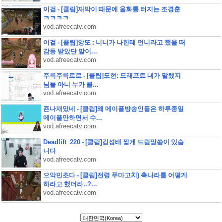
이걸 - [클립]재박이 때문에 울화통 터지는 조경훈
ㅋㅋㅋㅋ
vod.afreecatv.com
이걸 - [클립]앙또 : 니니가 나한테 언니라고 했을 때
감동 받았단 말이...
vod.afreecatv.com
주륵주륵르르 - [클립]도현: 드래프트 내가 말했지
님들 아니 누가 클...
vod.afreecatv.com
죤나재밌네 - [클립]왜 메이플방송인들은 하루종일
메이플만하면서 수...
vod.afreecatv.com
Deadlift_220 - [클립]킴성태 짧게 드릴말씀이 있습
니다
vod.afreecatv.com
으악민초다 - [클립]전령 푸마고치) 촉나라를 어떻게
하라고 했더라..?...
vod.afreecatv.com