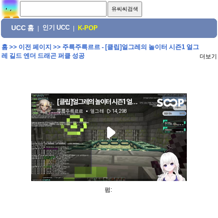
UCC 홈
인기 UCC
|
|
K-POP
홈
>>
이전 페이지
>>
주륵주륵르르 - [클립]얼그레의 놀이터 시즌1 얼그
레 길드 엔더 드래곤 퍼클 성공
더보기
펌: