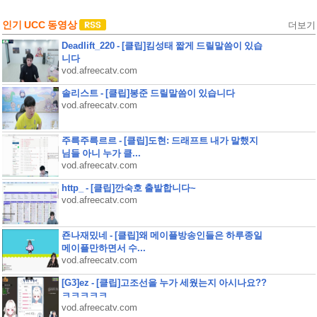
인기 UCC 동영상
더보기
Deadlift_220 - [클립]킴성태 짧게 드릴말씀이 있습
니다
vod.afreecatv.com
솔리스트 - [클립]봉준 드릴말씀이 있습니다
vod.afreecatv.com
주륵주륵르르 - [클립]도현: 드래프트 내가 말했지
님들 아니 누가 클...
vod.afreecatv.com
http_ - [클립]깐숙호 출발합니다~
vod.afreecatv.com
죤나재밌네 - [클립]왜 메이플방송인들은 하루종일
메이플만하면서 수...
vod.afreecatv.com
[G3]ez - [클립]고조선을 누가 세웠는지 아시나요??
ㅋㅋㅋㅋㅋ
vod.afreecatv.com