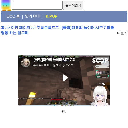
UCC 홈
인기 UCC
|
|
K-POP
홈
>>
이전 페이지
>>
주륵주륵르르 - [클립]타요의 놀이터 시즌 7 퇴출
행동 하는 얼그레
더보기
펌: