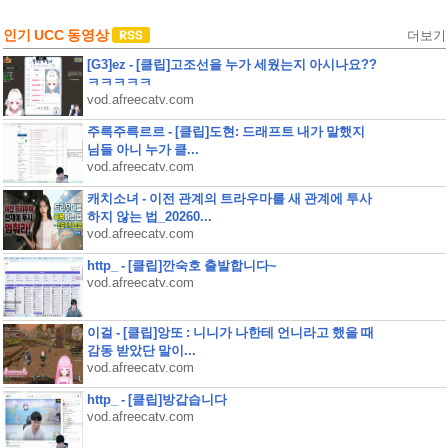
인기 UCC 동영상
더보기
[G3]ez - [클립]고조선을 누가 세웠는지 아시나요??
ㅋㅋㅋㅋㅋ
vod.afreecatv.com
주륵주륵르르 - [클립]도현: 드래프트 내가 말했지
님들 아니 누가 클...
vod.afreecatv.com
캐치소녀 - 이전 관계의 트라우마를 새 관계에 투사
하지 않는 법_20260...
vod.afreecatv.com
http_ - [클립]깐숙호 출발합니다~
vod.afreecatv.com
이걸 - [클립]앙또 : 니니가 나한테 언니라고 했을 때
감동 받았단 말이...
vod.afreecatv.com
http_ - [클립]방갑습니다
vod.afreecatv.com