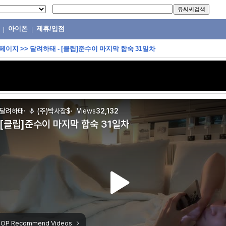
아이폰
제휴/입점
|
|
 페이지
>>
달려하태 - [클립]준수이 마지막 합숙 31일차