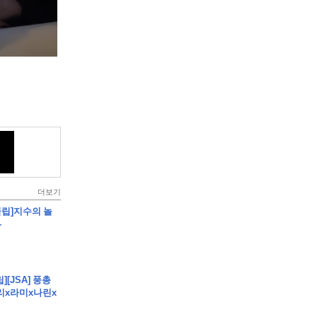
더보기
클립]지수의 놀
-
][JSA] 풍총
)
리x라미x나린x