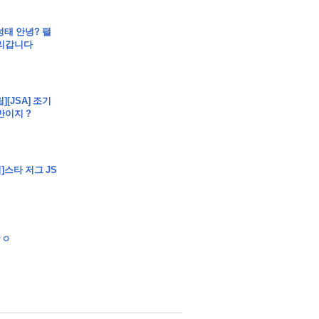
BO 정규시즌 한 팀당 치르는 경수는 총 몇 경기 일까요?)
성태 안녕? 팰
무리갑니다
려를 계승한 것을 알 수 있다)
][JSA] 조기
nt에서 결제하시면 포인트 추가적립 혜택도 드립니다! 이 신규 서
만이지 ?
?)
]스타 저그 JS
]ㅎㅇ