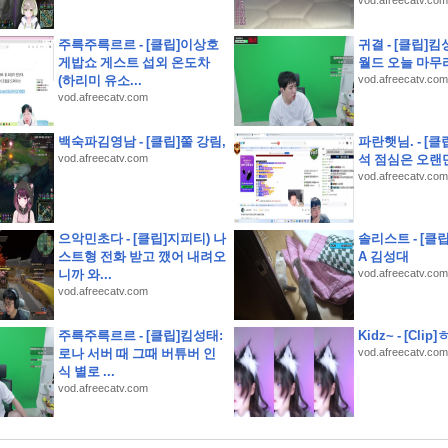
vod.afreecatv.com
염으로 인한 경기 취소로 2026 신한 SOL KBO 리그 가을 일정에 부담이 커졌습니다. K
정답(하나원큐에서는 나의 은퇴 MBTI를 알아볼수 있다)
주륵주륵르르 - [클립]이상호
귀결 - [클립]킴
보는 게 제 꿈이에요. 여기서 일하고 싶었어요. 승진하기를 바랍니다)
게밥쇼 게스트 섭외 온도차
월드 오늘 마
(하리미 유소...
vod.afreecatv.com
하영 누구였냐고 나는?
vod.afreecatv.com
증여 후 납부할 세액이 없더라도 가급적이면 신고를 해두는 것이 좋다)
랜 기간 발해의 수도였던 상경성에서 발견된 온돌 시설과 불상, 기와 등을 통해 발해가 고구
백숙파김영남 - [클립]쭐 강림,
파란햇님. - [클립
텐츠를 H.Point에서 즐겨보세요! 멜론, 밀리의서재, 티빙의 인기 구독서비스를 H.Poi
vod.afreecatv.com
석 점심은 오랜
over-Day! 준비부터 설레는 여행 필수 아이템 특가전'에서 판매되는 특가 상품이 아닌 것은
vod.afreecatv.com
있어야 모임 미션 챌린지에 참여 가능하다)
km 달리기
으악민초다 - [클립]지피티) 나
솔리스트 - [클립
자는 무엇을 봐야 할까?
스트형 전화 받고 깼어 내려오
A 김성대
니까 와...
vod.afreecatv.com
vod.afreecatv.com
주륵주륵르르 - [클립]킴성태:
Kidz~ - [Clip
로나 서버 때 그때 버튜버 인
vod.afreecatv.com
식 별로 ...
vod.afreecatv.com