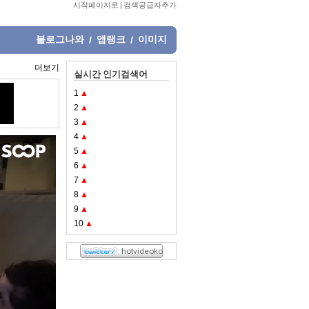
시작페이지로
|
검색공급자추가
블로그나와
앱랭크
이미지
/
/
더보기
실시간 인기검색어
1
▲
2
▲
3
▲
4
▲
5
▲
6
▲
7
▲
8
▲
9
▲
10
▲