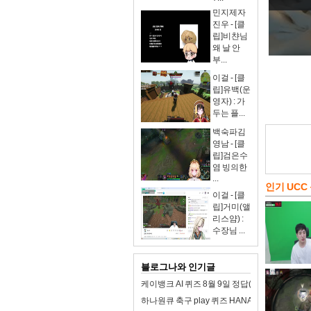
민지제자
진우 - [클
립]비챤님
왜 날 안
부...
이걸 - [클
립]유백(운
영자) : 가
두는 플...
백숙파김
영남 - [클
립]검은수
염 빙의한
...
인기 UCC
이걸 - [클
립]거미(앨
리스얌) :
수장님 ...
블로그나와 인기글
케이뱅크 AI 퀴즈 8월 9일 정답(제품 구매를
하나원큐 축구 play 퀴즈 HANA 8월 9일 정답(8