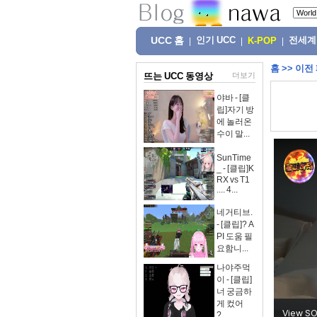
UCC 홈
인기 UCC
전세계
|
|
K-POP
|
홈
>>
이전
뜨는 UCC 동영상
더보기
야바 - [클
립]자기 방
에 놀러온
수이 말...
SunTime
_ - [클립]K
RX vs T1
.... 4...
네거티브.
- [클립]? A
PI 도움 필
요함니...
나야주먹
이 - [클립]
너 궁금하
게 컸어
?...