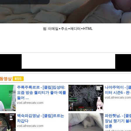
펌:
이메일
•
주소
•
에디터
•
HTML
 동영상
주륵주륵르르 - [클립]킴성태:
나야주먹이 - [
요즘 방송 퀄리티가 좋아 예를
이터 시즌6 - 완 
들어 ...
vod.afreecatv.com
vod.afreecatv.com
백숙파김영남 - [클립]르르는
파란햇님. - [클립
 추천하는 대신, 제품의 단점까지 솔직하게 리뷰하여 과소비를 경계하는 인플루언서 유형은?
차갑다
장님 챙기기 블
vod.afreecatv.com
성훈
월 8일(토), K리그1, 2 소속 14팀이 펼친 경기는 총 몇 경기일까요?)