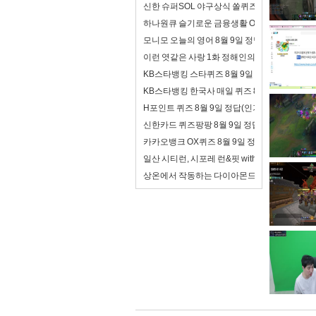
신한 슈퍼SOL 야구상식 쏠퀴즈 8월 9일 정답(폭
하나원큐 슬기로운 금융생활 OX퀴즈 8월 9일 
모니모 오늘의 영어 8월 9일 정답(여기서 일해
이런 엿같은 사랑 1화 정해인의 첫사랑 맑눈광 
KB스타뱅킹 스타퀴즈 8월 9일 정답(자녀에게 
KB스타뱅킹 한국사 매일 퀴즈 8월 9일 정답(오
H포인트 퀴즈 8월 9일 정답(인기있는 디지털 콘
신한카드 퀴즈팡팡 8월 9일 정답('트래블 Disc
카카오뱅크 OX퀴즈 8월 9일 정답(모임통장이 
일산 시티런, 시포레 런&핏 with 디스커버리 10
상온에서 작동하는 다이아몬드 양자컴퓨터, 투자