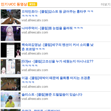
인기 UCC 동영상
더보기
으악민초다 - [클립]감스트 등 긁어주는 홍타쿠 ㅋㅋ
ㅋㅋㅋㅋㅋ
vod.afreecatv.com
나야주먹이 - [클립]뭔 눈썹을 올려줘 ㅋㅋㅋ
vod.afreecatv.com
백숙파김영남 - [클립]세구의 텐션이 커서 소리를 낮
춘 르르땅ㅋㅋㅋ
vod.afreecatv.com
[G3]ez - [클립]고조선을 누가 세웠는지 아시나요??
ㅋㅋㅋㅋㅋ
vod.afreecatv.com
이걸 - [클립]재박이 때문에 울화통 터지는 조경훈
ㅋㅋㅋㅋ
vod.afreecatv.com
솔리스트 - [클립]봉준 드릴말씀이 있습니다
vod.afreecatv.com