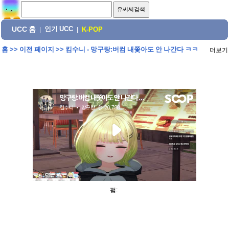
UCC 홈
인기 UCC
|
|
K-POP
홈
>>
이전 페이지
>>
킴수니 - 망구랑:버컴 내쫓아도 안 나간다 ㅋㅋ
더보기
펌: