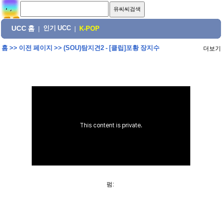
UCC 홈
인기 UCC
|
|
K-POP
홈
>>
이전 페이지
>>
(SOU)탐지견2 - [클립]포황 장지수
더보기
펌: