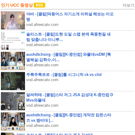
인기 UCC 동영상
더보기
야바 - [클립]덕몽어스 자기소개 리허설 해보는 미오
탱
vod.afreecatv.com
솔리스트 - [클립]도현 도일 스맵 본캐 폭풍현질 새
팀 맞춥니다 미니뿌...
vod.afreecatv.com
auxhdtchsirg - [클립][K-중만컵] 와플대vsDM [특
별해설:김학수,이...
vod.afreecatv.com
주륵주륵르르 - [클립]롤 시그니처 ck vs clid
vod.afreecatv.com
달려하태 - [클립]스타 저그 JSA 김성대 K-중만컵 D
Mvs와플대
vod.afreecatv.com
auxhdtchsirg - [클립][K-중만컵] 개막전 캄몬스타
즈 vs 엠비대 [...
vod.afreecatv.com