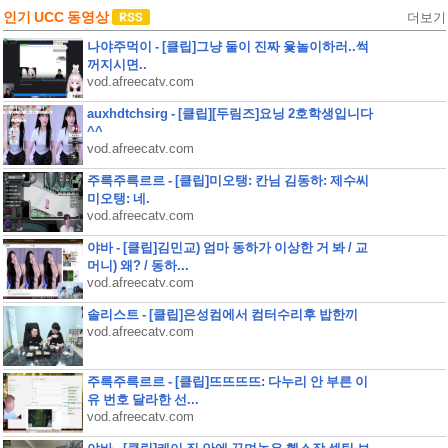
인기 UCC 동영상
더보기
나야주먹이 - [클립]그냥 둘이 진짜 윷놀이하러..썩
꺼지시면..
vod.afreecatv.com
auxhdtchsirg - [클립][두림즈]요닝 2호학생입니다
^^
vod.afreecatv.com
주륵주륵르르 - [클립]미오탱: 칸님 김동하: 제수씨
미오탱: 네.
vod.afreecatv.com
야바 - [클립]김민교) 엄마 동하가 이상한 거 봐 / 교
머니) 왜? / 동하...
vod.afreecatv.com
솔리스트 - [클립]은성컴에서 컴터수리후 밥한끼
vod.afreecatv.com
주륵주륵르르 - [클립]뜨뜨뜨뜨: 다누리 안 부른 이
유 번호 달라한 선...
vod.afreecatv.com