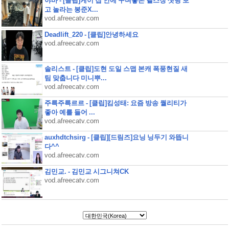
야바 - [클립]케이 집 안에 꾸며놓은 헬스장 셋팅 보
고 놀라는 봉준X...
vod.afreecatv.com
Deadlift_220 - [클립]안녕하세요
vod.afreecatv.com
솔리스트 - [클립]도현 도일 스맵 본캐 폭풍현질 새
팀 맞춥니다 미니뿌...
vod.afreecatv.com
주륵주륵르르 - [클립]킴성태: 요즘 방송 퀄리티가
좋아 예를 들어 ...
vod.afreecatv.com
auxhdtchsirg - [클립][드림즈]요닝 닝두기 와뜹니
다^^
vod.afreecatv.com
김민교. - 김민교 시그니쳐CK
vod.afreecatv.com