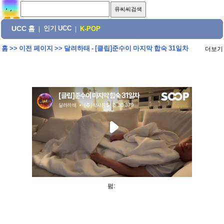
UCC 홈
인기 UCC
|
|
K-POP
홈
>>
이전 페이지
>>
달려하태 - [클립]준수이 마지막 합숙 31일차
더보기
펌: