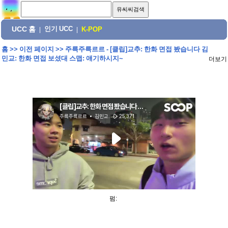
UCC 홈
인기 UCC
|
|
K-POP
홈
>>
이전 페이지
>>
주륵주륵르르 - [클립]교추: 한화 면접 봤습니다 김
민교: 한화 면접 보셨대 스맵: 얘기하시지~
더보기
펌: