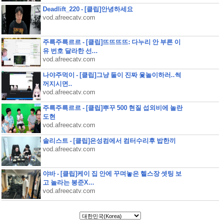
Deadlift_220 - [클립]안녕하세요
vod.afreecatv.com
주륵주륵르르 - [클립]뜨뜨뜨뜨: 다누리 안 부른 이
유 번호 달라한 선...
vod.afreecatv.com
나야주먹이 - [클립]그냥 둘이 진짜 윷놀이하러..썩
꺼지시면..
vod.afreecatv.com
주륵주륵르르 - [클립]뿌꾸 500 현질 섭외비에 놀란
도현
vod.afreecatv.com
솔리스트 - [클립]은성컴에서 컴터수리후 밥한끼
vod.afreecatv.com
야바 - [클립]케이 집 안에 꾸며놓은 헬스장 셋팅 보
고 놀라는 봉준X...
vod.afreecatv.com