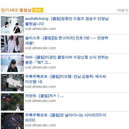
인기 UCC 동영상
더보기
auxhdtchsirg - [클립]정중만 드림즈 점승수 단장님
불렀습니다
vod.afreecatv.com
솔리스트 - [클립][캄 몬스타즈] 진초 1번 ~.~ 안녕하
세용!
vod.afreecatv.com
야바 - [클립]이경민 클청서버 수장신청 소식 전하는
봉준 - "왜? 그...
vod.afreecatv.com
주륵주륵르르 - [클립]미오탱: 칸님 김동하: 제수씨
미오탱: 네.
vod.afreecatv.com
저란트 - [클립]저ㅊㅣ...
vod.afreecatv.com
주륵주륵르르 - [클립]또 날아다니는 사미라333 이
라333
vod.afreecatv.com