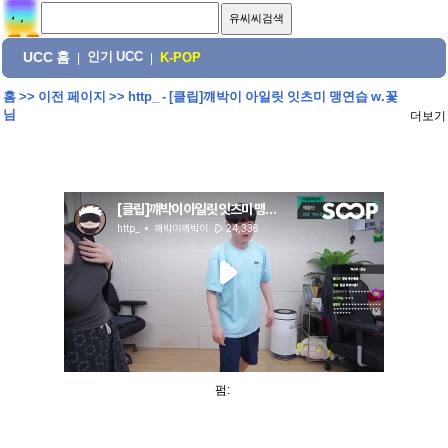
UCC 홈
인기 UCC
|
|
K-POP
홈
>>
이전 페이지
>>
http_ - [클립]꺠박이 아일릿 잇츠미 맹연습 w.꽃
님
더보기
펌: