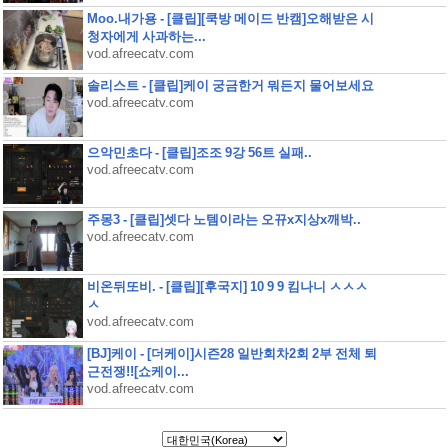
Moo.내가용 - [클립][쿡방 메이드 반캠]오해받은 시
청자에게 사과하는...
vod.afreecatv.com
솔리스트 - [클립]케이 궁금한거 뭐든지 물어보세요
vod.afreecatv.com
으악민초다 - [클립]조조 9강 56트 실패..
vod.afreecatv.com
주몽3 - [클립]셋다 노템이라는 오뀨x지상x깨박..
vod.afreecatv.com
비온뒤또비. - [클립][후국지] 10 9 9 킴나니 ㅅㅅㅅ
ㅅ
vod.afreecatv.com
[BJ]케이 - [더케이]시즌28 일반회차2회 2부 전체 퇴
근전쟁!![쇼케이...
vod.afreecatv.com