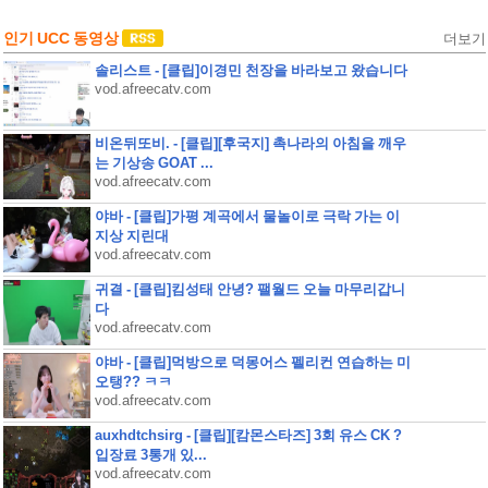
인기 UCC 동영상
더보기
솔리스트 - [클립]이경민 천장을 바라보고 왔습니다
vod.afreecatv.com
비온뒤또비. - [클립][후국지] 촉나라의 아침을 깨우
는 기상송 GOAT ...
vod.afreecatv.com
야바 - [클립]가평 계곡에서 물놀이로 극락 가는 이
지상 지린대
vod.afreecatv.com
귀결 - [클립]킴성태 안녕? 팰월드 오늘 마무리갑니
다
vod.afreecatv.com
야바 - [클립]먹방으로 덕몽어스 펠리컨 연습하는 미
오탱?? ㅋㅋ
vod.afreecatv.com
auxhdtchsirg - [클립][캄몬스타즈] 3회 유스 CK ?
입장료 3통개 있...
vod.afreecatv.com