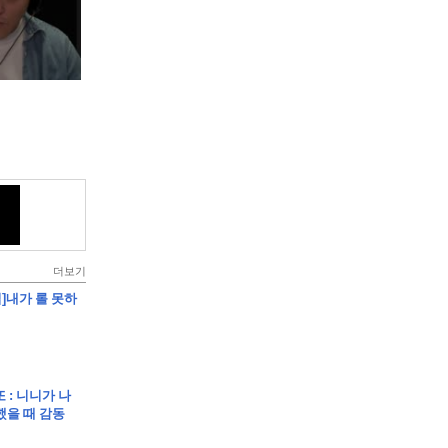
더보기
립]내가 롤 못하
또 : 니니가 나
했을 때 감동