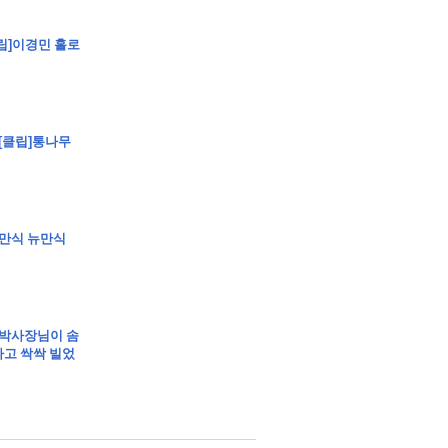
[클립]이경민 홀로
 [클립]통나무
립]강만식 뉴만식
 박사장님이 솜
고 싹싹 빌었