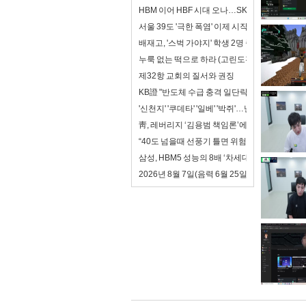
HBM 이어 HBF 시대 오나…SK하이닉스, 첫 
서울 39도 '극한 폭염' 이제 시작일 뿐…전문가들
배재고, '스벅 가야지' 학생 2명 중징계
누룩 없는 떡으로 하라 (고린도전서5장 1-8절)
제32항 교회의 질서와 권징
KB證 "반도체 수급 충격 일단락…8월 실적 장세
'신천지' '쿠데타' '일베' '박쥐'…난타전 치닫는
靑, 레버리지 ‘김용범 책임론’에 “대책 챙기는 게 
“40도 넘을때 선풍기 틀면 위험”…WHO의 폭염
삼성, HBM5 성능의 8배 ‘차세대 zHBM’ 승부수
2026년 8월 7일(음력 6월 25일) 금요일 띠별 