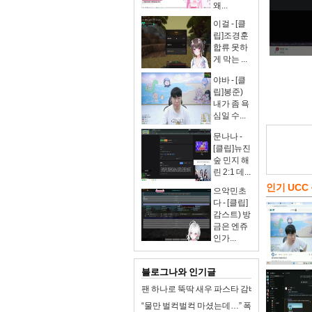
왜...
이걸 - [클
립]조경훈
합류 못하
게 막는 ...
야바 - [클
립]봉준)
내가 좀 욕
심일 수...
문나나 -
[클립]뉴진
숲 민지 해
린 2:1 데...
인기 UCC
으악민초
다 - [클립]
감스트) 방
금은 엔쥬
인가...
블로그나와 인기글
팬 하나로 뚝딱 새우 파스타 감바스 원팬파스타
“물만 벌컥벌컥 마셨는데…” 폭염에 맹물이 독이