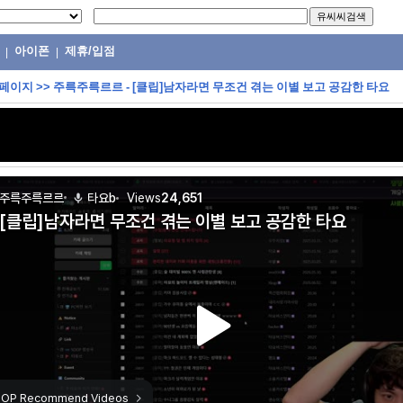
아이폰
제휴/입점
|
|
 페이지
>>
주륵주륵르르 - [클립]남자라면 무조건 겪는 이별 보고 공감한 타요