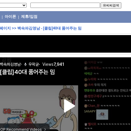
아이폰
제휴/입점
|
|
 페이지
>>
백숙파김영남 - [클립]40대 품어주는 밈