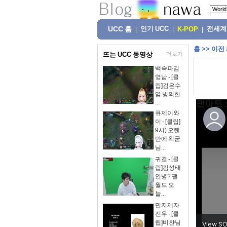
UCC 홈
인기 UCC
전세계
|
|
K-POP
|
홈
>>
이전
뜨는 UCC 동영상
더보기
백숙파김
영남 - [클
립]검은수
염 빙의한
...
큐제이와
이 - [클립]
9시) 오랜
만에 왁굳
님...
귀결 - [클
립]킴성태
안녕? 팰
월드 오
늘...
민지제자
진우 - [클
립]비챤님