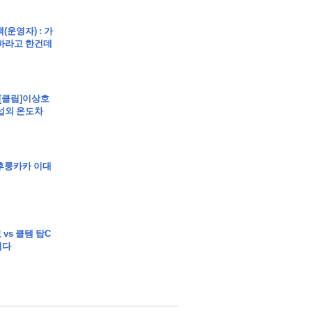
BO 정규시즌 한 팀당 치르는 경수는 총 몇 경기 일까요?)
백(운영자) : 가
하라고 한건데
 [클립]이상호
려를 계승한 것을 알 수 있다)
섭외 온도차
nt에서 결제하시면 포인트 추가적립 혜택도 드립니다! 이 신규 서
?)
]후룽카카 이대
 vs 클템 탑C
니다