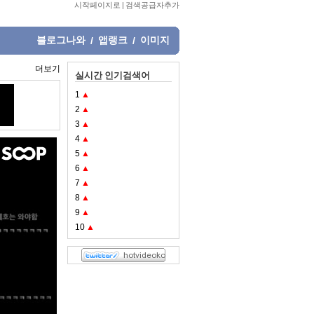
시작페이지로
|
검색공급자추가
블로그나와
앱랭크
이미지
/
/
더보기
실시간 인기검색어
1
▲
2
▲
3
▲
4
▲
5
▲
6
▲
7
▲
8
▲
9
▲
10
▲