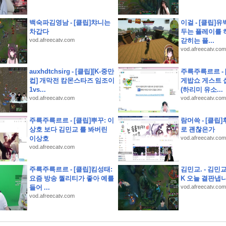
염으로 인한 경기 취소로 2026 신한 SOL KBO 리그 가을 일정에 부담이 커졌습니다. K
백숙파김영남 - [클립]챠니는
이걸 - [클립]유
정답(하나원큐에서는 나의 은퇴 MBTI를 알아볼수 있다)
차갑다
두는 플레이를 
보는 게 제 꿈이에요. 여기서 일하고 싶었어요. 승진하기를 바랍니다)
vod.afreecatv.com
갇히는 플...
하영 누구였냐고 나는?
vod.afreecatv.com
증여 후 납부할 세액이 없더라도 가급적이면 신고를 해두는 것이 좋다)
auxhdtchsirg - [클립][K-중만
주륵주륵르르 -
랜 기간 발해의 수도였던 상경성에서 발견된 온돌 시설과 불상, 기와 등을 통해 발해가 고구
컵] 개막전 캄몬스타즈 임조이
게밥쇼 게스트 
텐츠를 H.Point에서 즐겨보세요! 멜론, 밀리의서재, 티빙의 인기 구독서비스를 H.Poi
1vs...
(하리미 유소...
over-Day! 준비부터 설레는 여행 필수 아이템 특가전'에서 판매되는 특가 상품이 아닌 것은
vod.afreecatv.com
vod.afreecatv.com
있어야 모임 미션 챌린지에 참여 가능하다)
km 달리기
주륵주륵르르 - [클립]뿌꾸: 이
람머쓱 - [클립
상호 보다 김민교 를 봐버린
로 괜찮은가
자는 무엇을 봐야 할까?
이상호
vod.afreecatv.com
vod.afreecatv.com
주륵주륵르르 - [클립]킴성태:
김민교. - 김민교
요즘 방송 퀄리티가 좋아 예를
K 오늘 결판냅
들어 ...
vod.afreecatv.com
vod.afreecatv.com