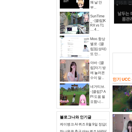
왜 날 안
부...
SunTime
_ - [클립]K
RX vs T1
.... 4...
Moo.항상
별로 - [클
립]킴성태)
또 만...
야바 - [클
립]자기 방
에 놀러온
수이 말...
인기 UCC
네거티브.
- [클립]? A
PI 도움 필
요함니...
블로그나와 인기글
케이뱅크 AI 퀴즈 8월 9일 정답(제품 구매를
하나원큐 축구 play 퀴즈 HANA 8월 9일 정답(8