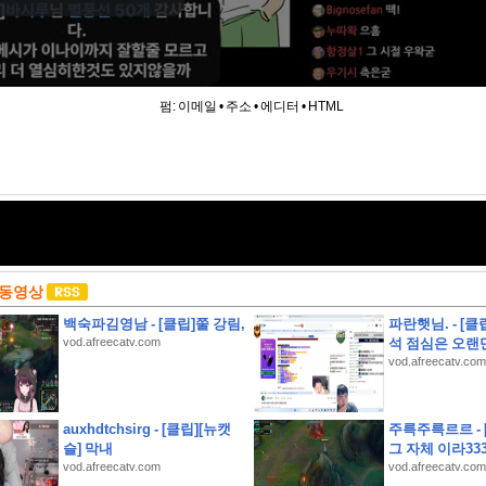
펌:
이메일
•
주소
•
에디터
•
HTML
 동영상
백숙파김영남 - [클립]쭐 강림,
파란햇님. - [클립
vod.afreecatv.com
석 점심은 오랜
vod.afreecatv.com
auxhdtchsirg - [클립][뉴캣
주륵주륵르르 -
슬] 막내
그 자체 이라33
 추천하는 대신, 제품의 단점까지 솔직하게 리뷰하여 과소비를 경계하는 인플루언서 유형은?
vod.afreecatv.com
vod.afreecatv.com
월 8일(토), K리그1, 2 소속 14팀이 펼친 경기는 총 몇 경기일까요?)