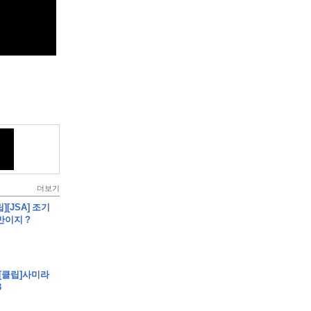
더보기
][JSA] 조기
만이지 ?
 [클립]사미라
3
)