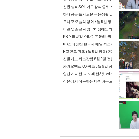
신한 슈퍼SOL 야구상식 쏠퀴즈 8월 9일 정답(폭
하나원큐 슬기로운 금융생활 OX퀴즈 8월 9일 
모니모 오늘의 영어 8월 9일 정답(여기서 일해
이런 엿같은 사랑 1화 정해인의 첫사랑 맑눈광 
KB스타뱅킹 스타퀴즈 8월 9일 정답(자녀에게 
KB스타뱅킹 한국사 매일 퀴즈 8월 9일 정답(오
H포인트 퀴즈 8월 9일 정답(인기있는 디지털 콘
신한카드 퀴즈팡팡 8월 9일 정답('트래블 Disc
카카오뱅크 OX퀴즈 8월 9일 정답(모임통장이 
일산 시티런, 시포레 런&핏 with 디스커버리 10
상온에서 작동하는 다이아몬드 양자컴퓨터, 투자