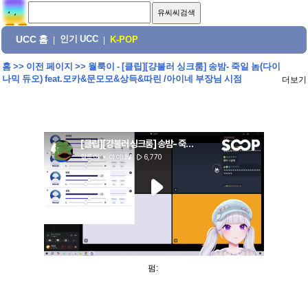
UCC 홈
인기 UCC
|
|
K-POP
홈
>>
이전 페이지
>>
월룩이 - [클립][걍불러 싱크룸] 송밤- 죽일 놈(다이
나믹 듀오) feat.모카&문모모&상득&따린 /아이네 부장님 시점
더보기
펌: