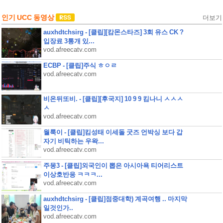
인기 UCC 동영상
더보기
auxhdtchsirg - [클립][캄몬스타즈] 3회 유스 CK ?
입장료 3통개 있...
vod.afreecatv.com
ECBP - [클립]주식 ㅎㅇㄹ
vod.afreecatv.com
비온뒤또비. - [클립][후국지] 10 9 9 킴나니 ㅅㅅㅅ
ㅅ
vod.afreecatv.com
월룩이 - [클립]킴성태 이세돌 굿즈 언박싱 보다 갑
자기 비틱하는 우왁...
vod.afreecatv.com
주몽3 - [클립]외국인이 뽑은 아시아욕 티어리스트
이상호반응 ㅋㅋㅋ...
vod.afreecatv.com
auxhdtchsirg - [클립]점중대학) 계곡여행 .. 마지막
일것인가..
vod.afreecatv.com