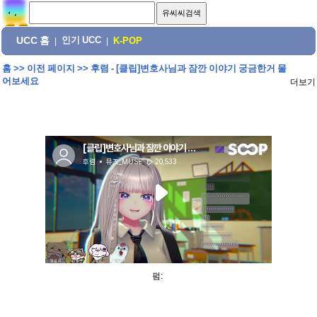
UCC 홈
인기 UCC
|
|
K-POP
홈
>>
이전 페이지
>>
후렴 - [클립]변호사님과 잠깐 이야기 궁금한거 물
어보세요
더보기
펌: