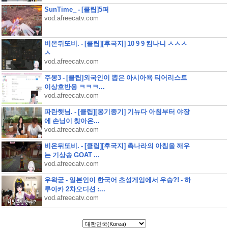
SunTime_ - [클립]5퍼
vod.afreecatv.com
비온뒤또비. - [클립][후국지] 10 9 9 킴나니 ㅅㅅㅅ
ㅅ
vod.afreecatv.com
주몽3 - [클립]외국인이 뽑은 아시아욕 티어리스트
이상호반응 ㅋㅋㅋ...
vod.afreecatv.com
파란햇님. - [클립][옹기종기] 기뉴다 아침부터 야장
에 손님이 찾아온...
vod.afreecatv.com
비온뒤또비. - [클립][후국지] 촉나라의 아침을 깨우
는 기상송 GOAT ...
vod.afreecatv.com
우왁굳 - 일본인이 한국어 초성게임에서 우승?! - 하
루아카 2차오디션 :...
vod.afreecatv.com