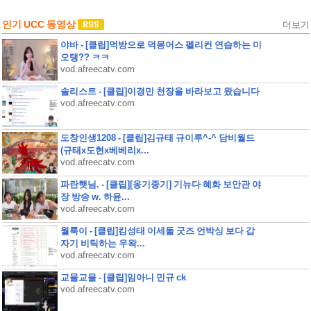
인기 UCC 동영상
더보기
야바 - [클립]먹방으로 덕몽어스 펠리컨 연습하는 미
오탱?? ㅋㅋ
vod.afreecatv.com
솔리스트 - [클립]이경민 천장을 바라보고 왔습니다
vod.afreecatv.com
도창인생1208 - [클립]김규태 규이루^-^ 담비월드
(규태x도현x베베리x...
vod.afreecatv.com
파란햇님. - [클립][옹기종기] 기뉴다 혜화 보안관 야
장 방송 w. 하윤...
vod.afreecatv.com
월룩이 - [클립]킴성태 이세돌 굿즈 언박싱 보다 갑
자기 비틱하는 우왁...
vod.afreecatv.com
교물교물 - [클립]임아니 민규 ck
vod.afreecatv.com