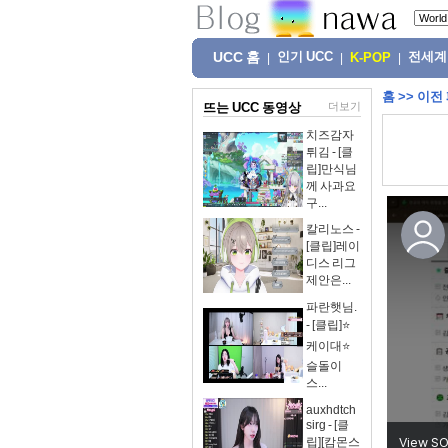
UCC 홈
인기 UCC
전세계
|
|
K-POP
|
홈
>>
이전
뜨는 UCC 동영상
더보기
치즈감자
튀김 - [클
립]만식님
께 사과요
구...
칼리노스 -
[클립]레이
디스 리그
제안은...
파란햇님.
- [클립]⭐
케이대⭐
슬돌이
스...
auxhdtch
sirg - [클
립][캄몬스