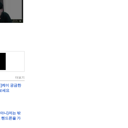
더보기
립]케이 궁금한
보세요
임아니)저는 밖
 핸드폰을 가