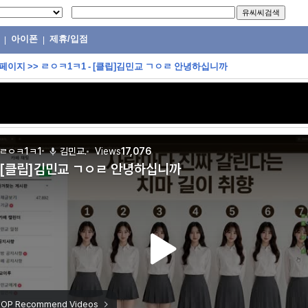
아이폰
제휴/입점
|
|
 페이지
>>
ㄹㅇㅋ1ㅋ1 - [클립]김민교 ㄱㅇㄹ 안녕하십니까