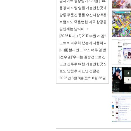
임사이트 성장일기 329일 (100일 챌린지): 회
동강 래프팅 영월 가볼만한곳 추천
강릉 주문진 풍물 수산시장 주문진항 정혁수산 
트럼프도 죽을뻔한 미국 항공통제 시스템
김민재는 남자네 ㅋ
[2026 K리그2] 21R 수원 vs 김해 풀 하이라이트
노트북 파우치 샀는데 다행히 사이즈가 맞음
[이환] 블라인드 박스 너무 열 받는다.
[선수권] '우리는 결승전으로 간다!' 고려대 여자축
도쿄 신주쿠 여행 가볼만한곳 도쿄 스시 맛집 
로또 당첨후 사표낸 경찰관
2026년 8월 8일(음력 6월 26일) 토요일 띠별 