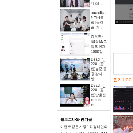
타즈] ...
auxhdtch
sirg - [클
립][뉴캣
슬] 기...
감탁영 -
[클립]솔로
랭크 현재
1000점
Deadlift_
220 - [클
립]봉준 클
창 감자
탕...
인기 UCC
Deadlift_
220 - [클
립]땅울림
ㄷㄷㄷ
ㄷ...
블로그나와 인기글
이런 엿같은 사랑 1화 정해인의 첫사랑 맑눈광 