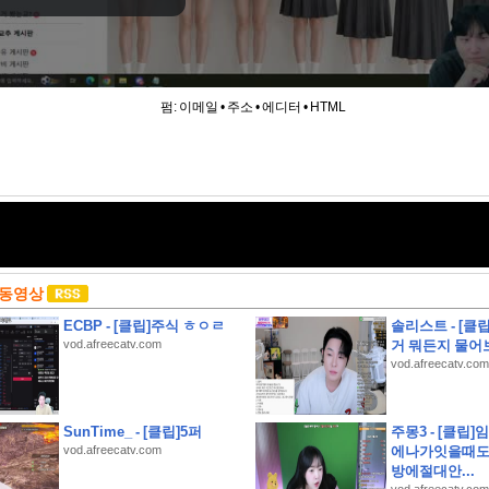
펌:
이메일
•
주소
•
에디터
•
HTML
 동영상
ECBP - [클립]주식 ㅎㅇㄹ
솔리스트 - [클
vod.afreecatv.com
거 뭐든지 물어
vod.afreecatv.com
SunTime_ - [클립]5퍼
주몽3 - [클립]
vod.afreecatv.com
에나가잇을때도
하영 누구였냐고 나는?
방에절대안...