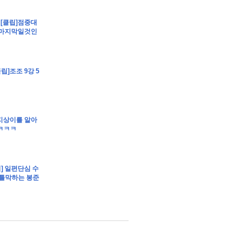
 - [클립]점중대
. 마지막일것인
립]조조 9강 5
클립]지상이를 알아
ㅋㅋㅋ
버] 일편단심 수
입틀막하는 봉준