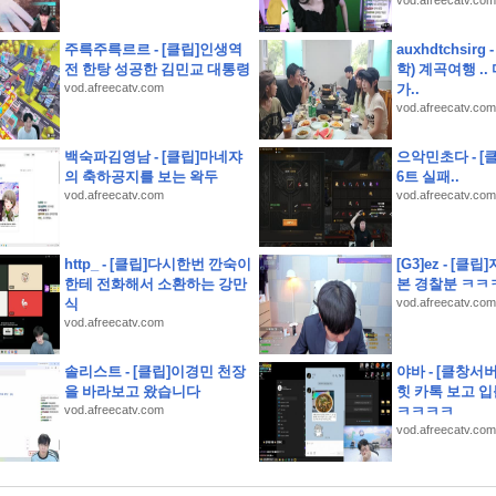
vod.afreecatv.com
사 서류 뭉치 잃어버림
주륵주륵르르 - [클립]인생역
auxhdtchsirg
대게 포장 택배
전 한탕 성공한 김민교 대통령
학) 계곡여행 .
vod.afreecatv.com
가..
vod.afreecatv.com
백숙파김영남 - [클립]마네쟈
으악민초다 - [클
의 축하공지를 보는 왁두
6트 실패..
vod.afreecatv.com
vod.afreecatv.com
구부, 위덕대에 2-0 승리.
회전초밥 쿠라스시 예약
http_ - [클립]다시한번 깐숙이
[G3]ez - [
한테 전화해서 소환하는 강만
본 경찰분 ㅋㅋ
운세
식
vod.afreecatv.com
vod.afreecatv.com
솔리스트 - [클립]이경민 천장
야바 - [클창서
을 바라보고 왔습니다
힛 카톡 보고 
vod.afreecatv.com
ㅋㅋㅋㅋ
vod.afreecatv.com