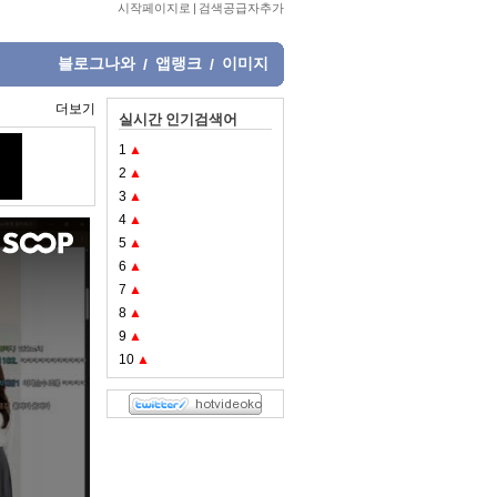
시작페이지로
|
검색공급자추가
블로그나와
앱랭크
이미지
/
/
더보기
실시간 인기검색어
1
▲
2
▲
3
▲
4
▲
5
▲
6
▲
7
▲
8
▲
9
▲
10
▲