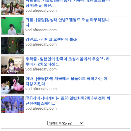
파란햇님. - [클립][옹기종기] 기뉴다 혜화 보안관 야
장 방송 w. 하윤...
vod.afreecatv.com
귀결 - [클립]킴성태 안녕? 팰월드 오늘 마무리갑니
다
vod.afreecatv.com
김민교. - 김민교 오랜만에 롤ck
vod.afreecatv.com
우왁굳 - 일본인이 한국어 초성게임에서 우승?! - 하
루아카 2차오디션 :...
vod.afreecatv.com
야바 - [클립]가평 계곡에서 물놀이로 극락 가는 이
지상 지린대
vod.afreecatv.com
[BJ]케이 - [더케이]시즌28 일반회차2회 2부 전체 퇴
근전쟁!![쇼케이...
vod.afreecatv.com