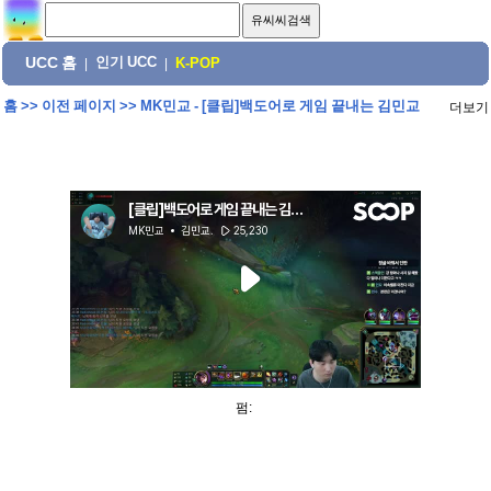
UCC 홈
인기 UCC
|
|
K-POP
홈
>>
이전 페이지
>>
MK민교 - [클립]백도어로 게임 끝내는 김민교
더보기
펌: