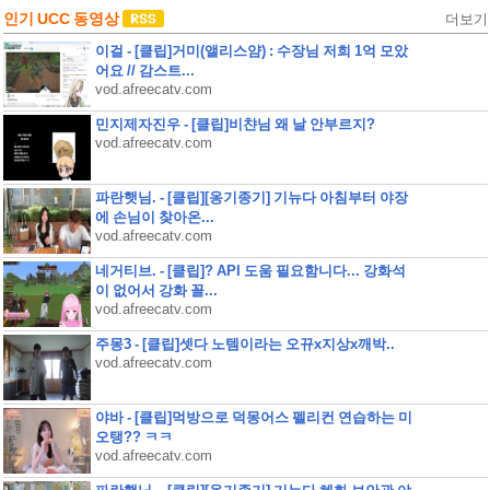
인기 UCC 동영상
더보기
이걸 - [클립]거미(앨리스얌) : 수장님 저희 1억 모았
어요 // 감스트...
vod.afreecatv.com
민지제자진우 - [클립]비챤님 왜 날 안부르지?
vod.afreecatv.com
파란햇님. - [클립][옹기종기] 기뉴다 아침부터 야장
에 손님이 찾아온...
vod.afreecatv.com
네거티브. - [클립]? API 도움 필요함니다... 강화석
이 없어서 강화 꼴...
vod.afreecatv.com
주몽3 - [클립]셋다 노템이라는 오뀨x지상x깨박..
vod.afreecatv.com
야바 - [클립]먹방으로 덕몽어스 펠리컨 연습하는 미
오탱?? ㅋㅋ
vod.afreecatv.com