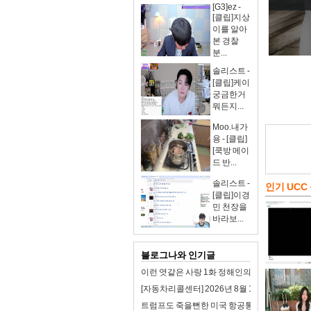
[G3]ez -
[클립]지상
이를 알아
본 경찰
분...
솔리스트 -
[클립]케이
궁금한거
뭐든지...
Moo.내가
용 - [클립]
[쿡방 메이
드 반...
솔리스트 -
인기 UCC
[클립]이경
민 천장을
바라보...
블로그나와 인기글
이런 엿같은 사랑 1화 정해인의 첫사랑 맑눈광 
[자동차리콜센터] 2026년 8월 1주차 자동차 리
트럼프도 죽을뻔한 미국 항공통제 시스템