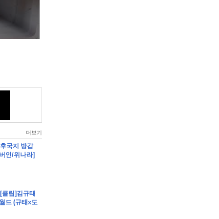
더보기
립]후국지 방갑
[버인/위나라]
- [클립]김규태
월드 (규태x도