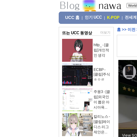
UCC 홈
인기 UCC
전세계
|
|
K-POP
|
홈
>>
이전
뜨는 UCC 동영상
더보기
http_ - [클
립]개인적
인 생각
ECBP -
[클립]주식
ㅎㅇㄹ
주몽3 - [클
립]외국인
이 뽑은 아
시아욕...
칼리노스 -
[클립]레이
디스 리그
제안은...