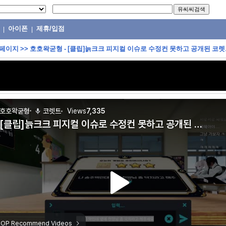
아이폰
제휴/입점
|
|
 페이지
>>
호호왁굳형 - [클립]늙크크 피지컬 이슈로 수정컨 못하고 공개된 코