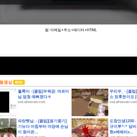
펌:
이메일
•
주소
•
에디터
•
HTML
 동영상
월룩이 - [클립]우왁굳: 여르미
우리우_ - [클
님 엄청 예뻐졌다ㅎ
소 표후돈이오 
vod.afreecatv.com
vod.afreecatv.com
하영 누구였냐고 나는?
파란햇님. - [클립][옹기종기]
도창인생1208 
기뉴다 아침부터 야장에 손님
규이루^-^ 담비
콜 및 무상 수리 안내
이 찾아온...
현x베베리x...