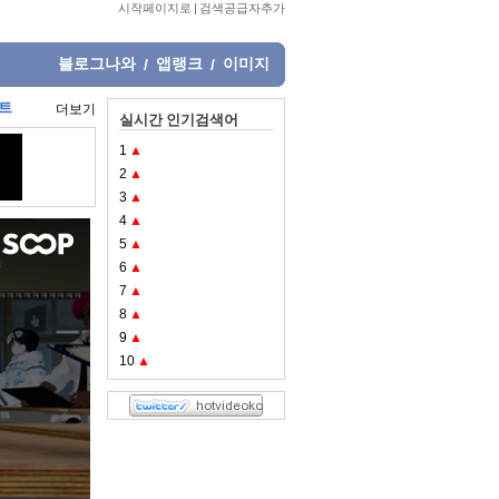
시작페이지로
|
검색공급자추가
블로그나와
앱랭크
이미지
/
/
렛트
더보기
실시간 인기검색어
1
▲
2
▲
3
▲
4
▲
5
▲
6
▲
7
▲
8
▲
9
▲
10
▲