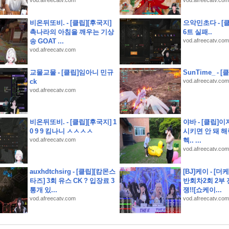
vod.afreecatv.com
vod.afreecatv.com
비온뒤또비. - [클립][후국지]
으악민초다 - [클
촉나라의 아침을 깨우는 기상
6트 실패..
송 GOAT ...
vod.afreecatv.com
지 사전예약 결과는 반전이었다
vod.afreecatv.com
 될까
교물교물 - [클립]임아니 민규
SunTime_ - [
ck
vod.afreecatv.com
vod.afreecatv.com
서
비온뒤또비. - [클립][후국지] 1
야바 - [클립]이
0 9 9 킴나니 ㅅㅅㅅㅅ
시키면 안 돼 해린
vod.afreecatv.com
헥.. ...
vod.afreecatv.com
auxhdtchsirg - [클립][캄몬스
[BJ]케이 - [더
타즈] 3회 유스 CK ? 입장료 3
반회차2회 2부
통개 있...
쟁!![쇼케이...
vod.afreecatv.com
vod.afreecatv.com