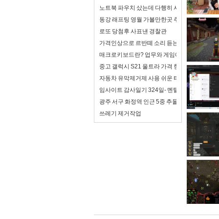
노트북 파우치 샀는데 다행히 사이즈가 맞음
동강 래프팅 영월 가볼만한곳 추천
로또 당첨후 사표낸 경찰관
가격인상으로 르반떼 소리 듣는 아반떼 풀체인
매크로키보드란? 업무와 게임에서 제대로 활용
중고 갤럭시 S21 울트라 가격 현재 평균 얼마나
자동차 유막제거제 사용 쉬운 타입 추천
임사이트 감사일기 324일- 멘탈이 조금 좋아져
광주 서구 화정역 인근 5중 추돌...사상자 6명
쓰레기 제거작업