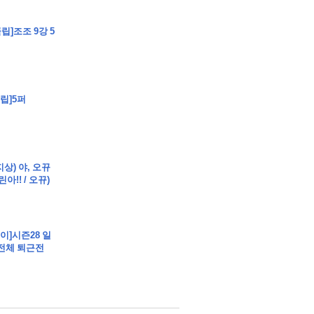
립]조조 9강 5
클립]5퍼
지상) 야, 오뀨
아!! / 오뀨)
케이]시즌28 일
 전체 퇴근전