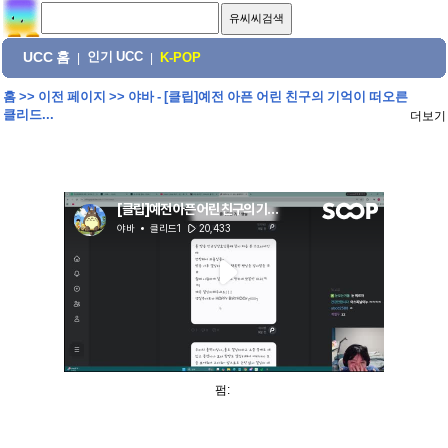
UCC 홈
인기 UCC
|
|
K-POP
홈
>>
이전 페이지
>>
야바 - [클립]예전 아픈 어린 친구의 기억이 떠오른
클리드...
더보기
펌: