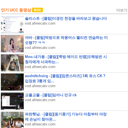
인기 UCC 동영상
더보기
솔리스트 - [클립]이경민 천장을 바라보고 왔습니다
vod.afreecatv.com
야바 - [클립]먹방으로 덕몽어스 펠리컨 연습하는 미
오탱?? ㅋㅋ
vod.afreecatv.com
Moo.내가용 - [클립][쿡방 메이드 반캠]오해받은 시
청자에게 사과하는...
vod.afreecatv.com
auxhdtchsirg - [클립][캄몬스타즈] 3회 유스 CK ?
입장료 3통개 있...
vod.afreecatv.com
교물교물 - [클립]임아니 민규 ck
vod.afreecatv.com
파란햇님. - [클립][옹기종기] 기뉴다 아침부터 야장
에 손님이 찾아온...
vod.afreecatv.com