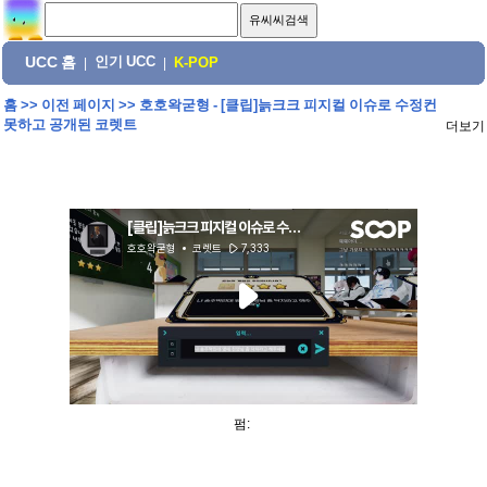
UCC 홈
인기 UCC
|
|
K-POP
홈
>>
이전 페이지
>>
호호왁굳형 - [클립]늙크크 피지컬 이슈로 수정컨
못하고 공개된 코렛트
더보기
펌: