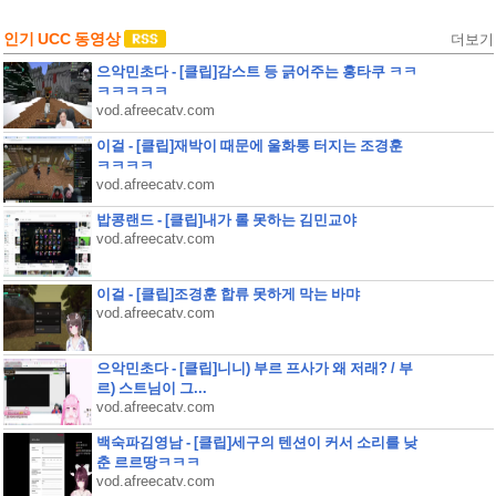
인기 UCC 동영상
더보기
으악민초다 - [클립]감스트 등 긁어주는 홍타쿠 ㅋㅋ
ㅋㅋㅋㅋㅋ
vod.afreecatv.com
이걸 - [클립]재박이 때문에 울화통 터지는 조경훈
ㅋㅋㅋㅋ
vod.afreecatv.com
밥콩랜드 - [클립]내가 롤 못하는 김민교야
vod.afreecatv.com
이걸 - [클립]조경훈 합류 못하게 막는 바먀
vod.afreecatv.com
으악민초다 - [클립]니니) 부르 프사가 왜 저래? / 부
르) 스트님이 그...
vod.afreecatv.com
백숙파김영남 - [클립]세구의 텐션이 커서 소리를 낮
춘 르르땅ㅋㅋㅋ
vod.afreecatv.com