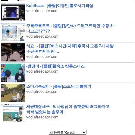
Kohlhaas - [클립]이경민 홀로서기의삶
vod.afreecatv.com
주륵주륵르르 - [클립]강만식: 드래프트하면 수장 하
냐고요?????
vod.afreecatv.com
하요_ - [클립][뻐스시간/지력] 후국지 오픈 7시 제발
주유련 한번씩만 ...
vod.afreecatv.com
-범댕이 - [클립]합숙소 캄몬스타즈
vod.afreecatv.com
소미의쪽갈비 - [클립]스트님 괴롭히기
vod.afreecatv.com
세균대장세구 - 박사장님이 솜햇츄박 배그하자고
싹싹 빌었다는 솜주먹...
vod.afreecatv.com