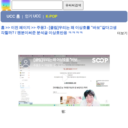
UCC 홈
인기 UCC
|
|
K-POP
홈
>>
이전 페이지
>>
주몽3 - [클립]우리는 왜 이상호를 "바보"같다고생
각할까? / 팬분이써준 분석글 이상호반응 ㅋㅋㅋㅋ
더보기
펌: