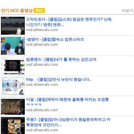
인기 UCC 동영상
더보기
으악민초다 - [클립]감스트) 방금은 엔쥬인가? 난워
니인가? / 엔쥬) 엔쥬...
vod.afreecatv.com
-범댕이 - [클립]합숙소 캄몬스타즈
vod.afreecatv.com
밥콩랜드 - [클립]내가 롤 못하는 김민교야
vod.afreecatv.com
http_ - [클립]강만식 뉴만식 왔습니다..
vod.afreecatv.com
이걸 - [클립]재박이 때문에 울화통 터지는 조경훈
ㅋㅋㅋㅋ
vod.afreecatv.com
주몽3 - [클립]임아니)상윤이가 원딜문파하자고 카
톡왓던데 규민이가...
vod.afreecatv.com