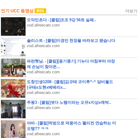
인기 UCC 동영상
더보기
으악민초다 - [클립]조조 9강 56트 실패..
vod.afreecatv.com
솔리스트 - [클립]이경민 천장을 바라보고 왔습니다
vod.afreecatv.com
파란햇님. - [클립][옹기종기] 기뉴다 아침부터 야장
에 손님이 찾아온...
vod.afreecatv.com
도창인생1208 - [클립]김규태 규이루^-^ 담비월드
(규태x도현x베베리x...
vod.afreecatv.com
주몽3 - [클립]셋다 노템이라는 오뀨x지상x깨박..
vod.afreecatv.com
야바 - [클립]먹방으로 덕몽어스 펠리컨 연습하는 미
오탱?? ㅋㅋ
vod.afreecatv.com