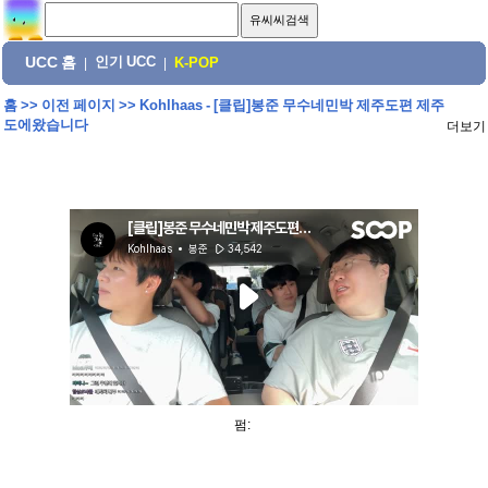
UCC 홈
인기 UCC
|
|
K-POP
홈
>>
이전 페이지
>>
Kohlhaas - [클립]봉준 무수네민박 제주도편 제주
도에왔습니다
더보기
펌: