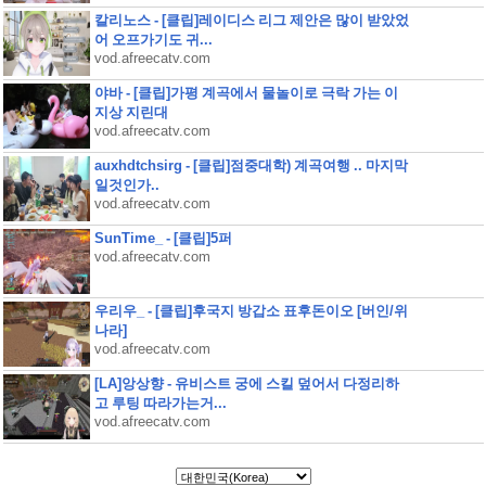
칼리노스 - [클립]레이디스 리그 제안은 많이 받았었
어 오프가기도 귀...
vod.afreecatv.com
야바 - [클립]가평 계곡에서 물놀이로 극락 가는 이
지상 지린대
vod.afreecatv.com
auxhdtchsirg - [클립]점중대학) 계곡여행 .. 마지막
일것인가..
vod.afreecatv.com
SunTime_ - [클립]5퍼
vod.afreecatv.com
우리우_ - [클립]후국지 방갑소 표후돈이오 [버인/위
나라]
vod.afreecatv.com
[LA]앙상향 - 유비스트 궁에 스킬 덮어서 다정리하
고 루팅 따라가는거...
vod.afreecatv.com