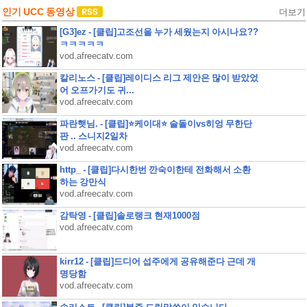
인기 UCC 동영상
더보기
[G3]ez - [클립]고조선을 누가 세웠는지 아시나요??
ㅋㅋㅋㅋㅋ
vod.afreecatv.com
칼리노스 - [클립]레이디스 리그 제안은 많이 받았었
어 오프가기도 귀...
vod.afreecatv.com
파란햇님. - [클립]⭐케이대⭐ 슬돌이vs히엉 무한단
판 .. 스니지2일차
vod.afreecatv.com
http_ - [클립]다시한번 깐숙이한테 전화해서 소환
하는 강만식
vod.afreecatv.com
감탁영 - [클립]솔로랭크 현재1000점
vod.afreecatv.com
kirr12 - [클립]드디어 섭주에게 공유해준다 근데 개
명당함
vod.afreecatv.com