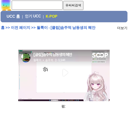
UCC 홈
인기 UCC
|
|
K-POP
홈
>>
이전 페이지
>>
월룩이 - [클립]솜주먹 남동생의 혜안
더보기
펌: