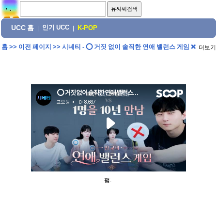
UCC 홈
인기 UCC
|
|
K-POP
홈
>>
이전 페이지
>>
시네티 - ⭕ 거짓 없이 솔직한 연애 밸런스 게임 ❌
더보기
펌: