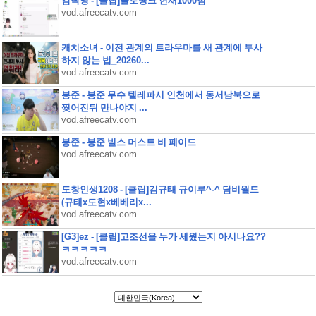
감탁영 - [클립]솔로랭크 현재1000점
vod.afreecatv.com
캐치소녀 - 이전 관계의 트라우마를 새 관계에 투사
하지 않는 법_20260...
vod.afreecatv.com
봉준 - 봉준 무수 텔레파시 인천에서 동서남북으로
찢어진뒤 만나야지 ...
vod.afreecatv.com
봉준 - 봉준 빌스 머스트 비 페이드
vod.afreecatv.com
도창인생1208 - [클립]김규태 규이루^-^ 담비월드
(규태x도현x베베리x...
vod.afreecatv.com
[G3]ez - [클립]고조선을 누가 세웠는지 아시나요??
ㅋㅋㅋㅋㅋ
vod.afreecatv.com