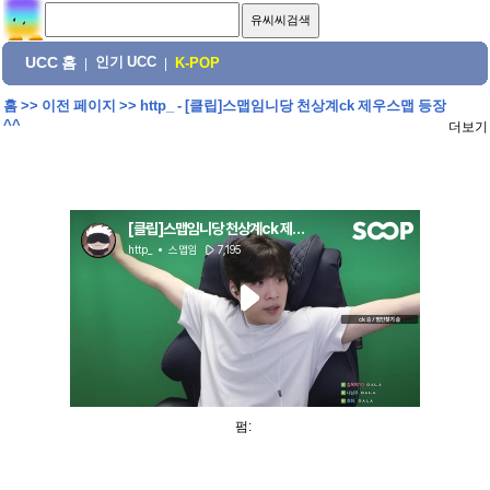
UCC 홈
인기 UCC
|
|
K-POP
홈
>>
이전 페이지
>>
http_ - [클립]스맵임니당 천상계ck 제우스맵 등장
^^
더보기
펌: