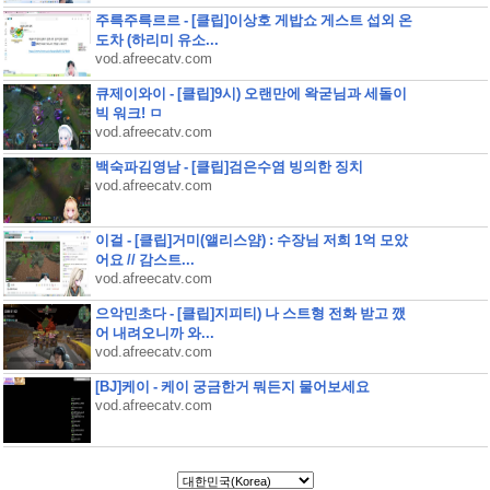
주륵주륵르르 - [클립]이상호 게밥쇼 게스트 섭외 온
도차 (하리미 유소...
vod.afreecatv.com
큐제이와이 - [클립]9시) 오랜만에 왁굳님과 세돌이
빅 워크! ㅁ
vod.afreecatv.com
백숙파김영남 - [클립]검은수염 빙의한 징치
vod.afreecatv.com
이걸 - [클립]거미(앨리스얌) : 수장님 저희 1억 모았
어요 // 감스트...
vod.afreecatv.com
으악민초다 - [클립]지피티) 나 스트형 전화 받고 깼
어 내려오니까 와...
vod.afreecatv.com
[BJ]케이 - 케이 궁금한거 뭐든지 물어보세요
vod.afreecatv.com