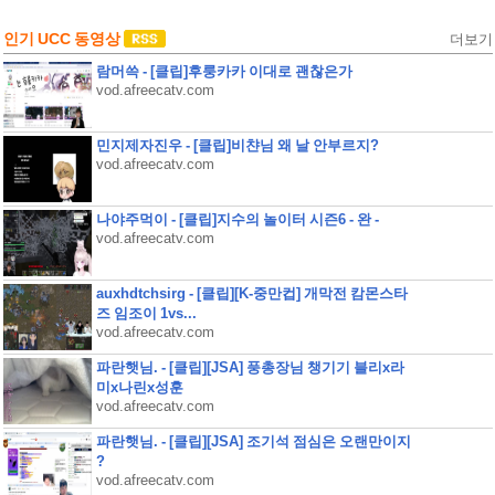
인기 UCC 동영상
더보기
람머쓱 - [클립]후룽카카 이대로 괜찮은가
vod.afreecatv.com
민지제자진우 - [클립]비챤님 왜 날 안부르지?
vod.afreecatv.com
나야주먹이 - [클립]지수의 놀이터 시즌6 - 완 -
vod.afreecatv.com
auxhdtchsirg - [클립][K-중만컵] 개막전 캄몬스타
즈 임조이 1vs...
vod.afreecatv.com
파란햇님. - [클립][JSA] 풍총장님 챙기기 블리x라
미x나린x성훈
vod.afreecatv.com
파란햇님. - [클립][JSA] 조기석 점심은 오랜만이지
?
vod.afreecatv.com