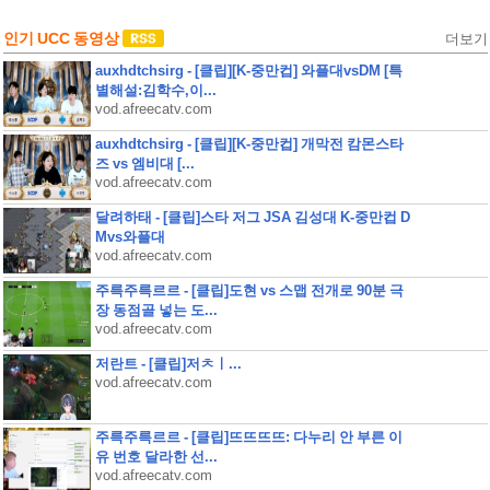
인기 UCC 동영상
더보기
auxhdtchsirg - [클립][K-중만컵] 와플대vsDM [특
별해설:김학수,이...
vod.afreecatv.com
auxhdtchsirg - [클립][K-중만컵] 개막전 캄몬스타
즈 vs 엠비대 [...
vod.afreecatv.com
달려하태 - [클립]스타 저그 JSA 김성대 K-중만컵 D
Mvs와플대
vod.afreecatv.com
주륵주륵르르 - [클립]도현 vs 스맵 전개로 90분 극
장 동점골 넣는 도...
vod.afreecatv.com
저란트 - [클립]저ㅊㅣ...
vod.afreecatv.com
주륵주륵르르 - [클립]뜨뜨뜨뜨: 다누리 안 부른 이
유 번호 달라한 선...
vod.afreecatv.com