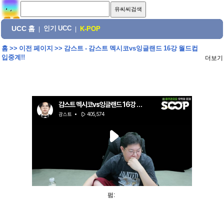
UCC 홈
인기 UCC
|
|
K-POP
홈
>>
이전 페이지
>>
감스트 - 감스트 멕시코vs잉글랜드 16강 월드컵
입중계!!
더보기
펌: