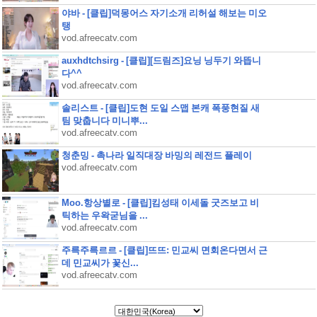
야바 - [클립]덕몽어스 자기소개 리허설 해보는 미오
탱
vod.afreecatv.com
auxhdtchsirg - [클립][드림즈]요닝 닝두기 와뜹니
다^^
vod.afreecatv.com
솔리스트 - [클립]도현 도일 스맵 본캐 폭풍현질 새
팀 맞춥니다 미니뿌...
vod.afreecatv.com
청춘밍 - 촉나라 일직대장 바밍의 레전드 플레이
vod.afreecatv.com
Moo.항상별로 - [클립]킴성태 이세돌 굿즈보고 비
틱하는 우왁굳님을 ...
vod.afreecatv.com
주륵주륵르르 - [클립]뜨뜨: 민교씨 면회온다면서 근
데 민교씨가 꽃신...
vod.afreecatv.com