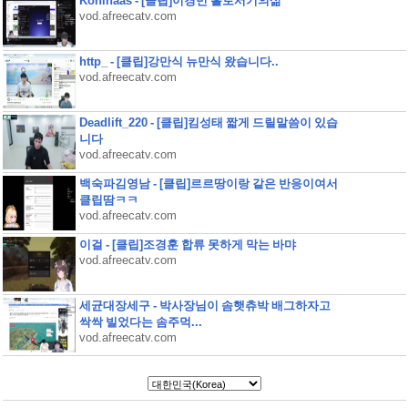
Kohlhaas - [클립]이경민 홀로서기의삶
vod.afreecatv.com
http_ - [클립]강만식 뉴만식 왔습니다..
vod.afreecatv.com
Deadlift_220 - [클립]킴성태 짧게 드릴말씀이 있습
니다
vod.afreecatv.com
백숙파김영남 - [클립]르르땅이랑 같은 반응이여서
클립땀ㅋㅋ
vod.afreecatv.com
이걸 - [클립]조경훈 합류 못하게 막는 바먀
vod.afreecatv.com
세균대장세구 - 박사장님이 솜햇츄박 배그하자고
싹싹 빌었다는 솜주먹...
vod.afreecatv.com