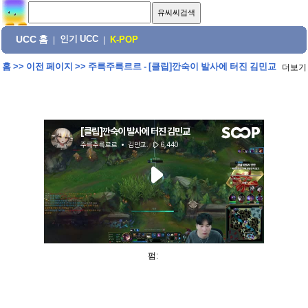
UCC 홈
인기 UCC
|
|
K-POP
홈
>>
이전 페이지
>>
주륵주륵르르 - [클립]깐숙이 발사에 터진 김민교
더보기
펌: