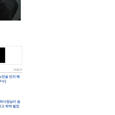
더보기
]뉴진숲 민지 해
무수]
 박사장님이 솜
고 싹싹 빌었