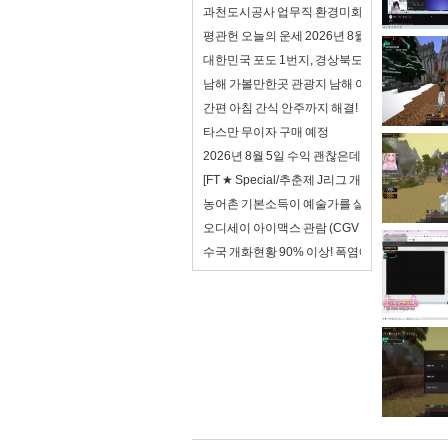
과천도시공사 업무직 환경미화 면접 합격자료 자
평관헌 오늘의 운세 2026년 8월 7일 계축日 입
대한민국 포도 1번지, 경상북도!
남해 가볼만한곳 관광지 남해 여행 코스
간편 아침 간식 안주까지 해결! 동원 어델리 전자
타스만 무이자 구매 예정
2026년 8월 5일 수익 괜찮은데? 하지만 이제 안
[FT ★ Special/추춘제 J리그 개막특집 2/3
농어촌 기본소득이 예술가를 살리는 방법
오디세이 아이맥스 관람 (CGV 천호 아이맥스)
수국 개화현황 90% 이상! 폭염에도 아름다운