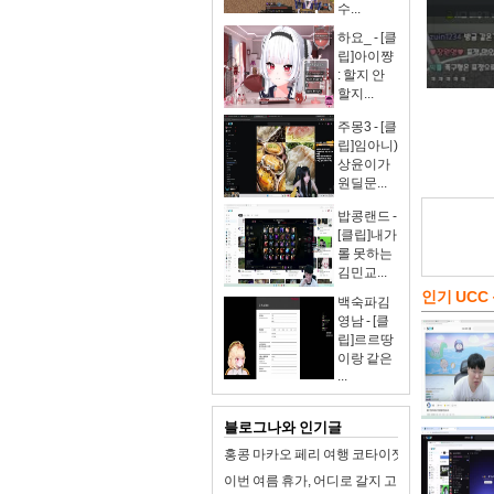
수...
하요_ - [클
립]아이쨩
: 할지 안
할지...
주몽3 - [클
립]임아니)
상윤이가
원딜문...
밥콩랜드 -
[클립]내가
롤 못하는
김민교...
인기 UCC
백숙파김
영남 - [클
립]르르땅
이랑 같은
...
블로그나와 인기글
홍콩 마카오 페리 여행 코타이젯 터보젯 가격 예
이번 여름 휴가, 어디로 갈지 고민이라면? 동해