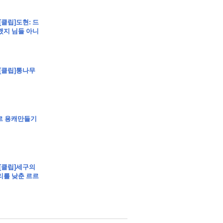
[클립]도현: 드
했지 님들 아니
 [클립]통나무
부르 용캐만들기
 [클립]세구의
리를 낮춘 르르