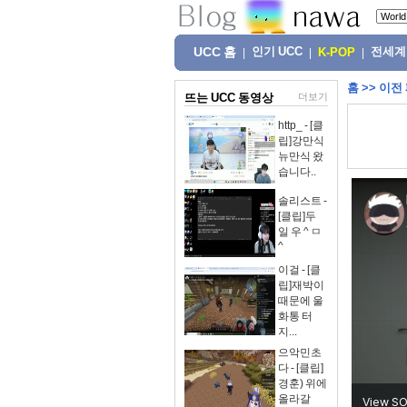
UCC 홈
인기 UCC
전세계
|
|
K-POP
|
홈
>>
이전
뜨는 UCC 동영상
더보기
http_ - [클
립]강만식
뉴만식 왔
습니다..
솔리스트 -
[클립]두
일 우 ^ ㅁ
^
이걸 - [클
립]재박이
때문에 울
화통 터
지...
으악민초
다 - [클립]
경훈) 위에
올라갈