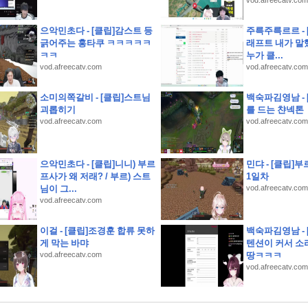
vod.afreecatv.com
기소개 스크립트 및 실제 면접 합격 답안
추
으악민초다 - [클립]감스트 등
주륵주륵르르 - 
긁어주는 홍타쿠 ㅋㅋㅋㅋㅋ
래프트 내가 말
ㅋㅋ
누가 클...
vod.afreecatv.com
vod.afreecatv.com
레인지 40초면 끝
소미의쪽갈비 - [클립]스트님
백숙파김영남 -
녕.
괴롭히기
를 드는 챤넥톤
vod.afreecatv.com
vod.afreecatv.com
] 동기부여를 가득 채워라! J리그 백년구상리그
으악민초다 - [클립]니니) 부르
민댜 - [클립]
 옥천묘목공원
프사가 왜 저래? / 부르) 스트
1일차
님이 그...
vod.afreecatv.com
vod.afreecatv.com
이걸 - [클립]조경훈 합류 못하
백숙파김영남 -
게 막는 바먀
텐션이 커서 소
vod.afreecatv.com
땅ㅋㅋㅋ
vod.afreecatv.com