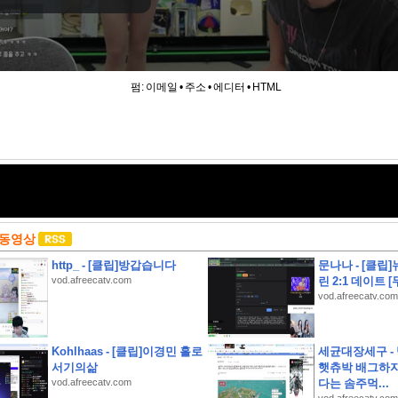
펌:
이메일
•
주소
•
에디터
•
HTML
 동영상
http_ - [클립]방갑습니다
문나나 - [클립
vod.afreecatv.com
린 2:1 데이트 [
vod.afreecatv.com
Kohlhaas - [클립]이경민 홀로
세균대장세구 -
약
서기의삶
햇츄박 배그하자
vod.afreecatv.com
다는 솜주먹...
안 해수욕장 개폐장 일정 지금 바로 확인해 보세요!