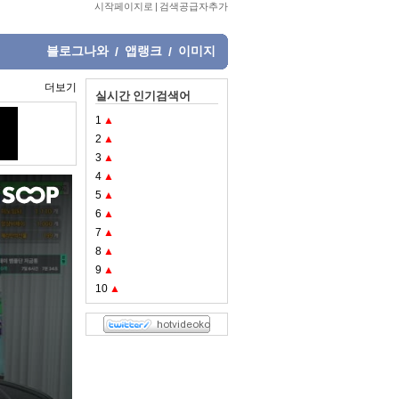
시작페이지로
|
검색공급자추가
블로그나와
앱랭크
이미지
/
/
더보기
실시간 인기검색어
1
▲
2
▲
3
▲
4
▲
5
▲
6
▲
7
▲
8
▲
9
▲
10
▲