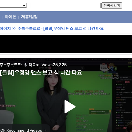
아이폰
제휴/입점
|
|
 페이지
>>
주륵주륵르르 - [클립]우정잉 댄스 보고 석 나간 타요