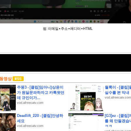
펌:
이메일
•
주소
•
에디터
•
HTML
 동영상
주몽3 - [클립]임아니)상윤이
월룩이 - [클립
가 원딜문파하자고 카톡왓던
실수를 본 막내
데 규민이가...
vod.afreecatv.com
vod.afreecatv.com
Deadlift_220 - [클립]안녕하
[G3]ez - [클
세요
를 왜 만들겠습
vod.afreecatv.com
ㅋㅋ