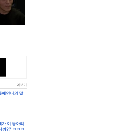
더보기
]둘째언니의 말
립]제가 이 동아리
니까?? ㅋㅋㅋ