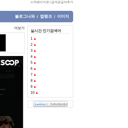
시작페이지로
|
검색공급자추가
블로그나와
앱랭크
이미지
/
/
더보기
실시간 인기검색어
1
▲
2
▲
3
▲
4
▲
5
▲
6
▲
7
▲
8
▲
9
▲
10
▲