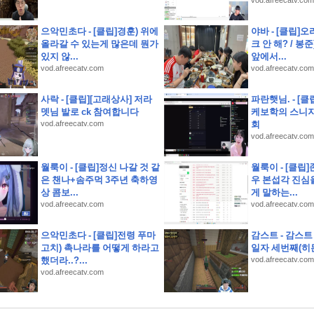
상고인근 대지260평 건물60평 2층주택 유찰1회 종로구부암동단독주택 부동산경매 매물
vod.afreecatv.com
) 샛별초등학교인근 별내남광하우스토리 14층 유찰1회 남양주별내남광하우스토리아파
으악민초다 - [클립]경훈) 위에
야바 - [클립]오
올라갈 수 있는게 많은데 뭔가
크 안 해? / 봉
청구권부 채권)
있지 않...
앞에서...
고 제품을 다듬고 실제 크루들 앞에서 시연하다
vod.afreecatv.com
vod.afreecatv.com
국 런칭 플레이 후기
사락 - [클립][고래상사] 저라
파란햇님. - [
소개 스크립트 및 실제 면접 합격 답안
뎃님 발로 ck 참여합니다
케보학의 스니지
vod.afreecatv.com
회
) 오남체육공원인근 오남아이파크 9층 유찰1회 남양주오남아이파크아파트 부동산경매 
vod.afreecatv.com
룡역인근 신원아파트 14층 유찰1회 의정부호원동신원아파트 법원경매 매매
 난우초등학교인근 성진리치빌 2층 다세대주택 유찰1회 관악구신림동빌라 부동산경매 매
월룩이 - [클립]정신 나갈 것 같
월룩이 - [클립
은 챈나+솜주먹 3주년 축하영
우 본섭각 진심
사당초등학교인근 1층 구축 다세대빌라 유찰1회 관악구남현동빌라 법원경매 매매
상 콤보...
게 말하는...
vod.afreecatv.com
vod.afreecatv.com
으악민초다 - [클립]전령 푸마
감스트 - 감스트
고치) 촉나라를 어떻게 하라고
일자 세번째(히든
했더라..?...
vod.afreecatv.com
vod.afreecatv.com