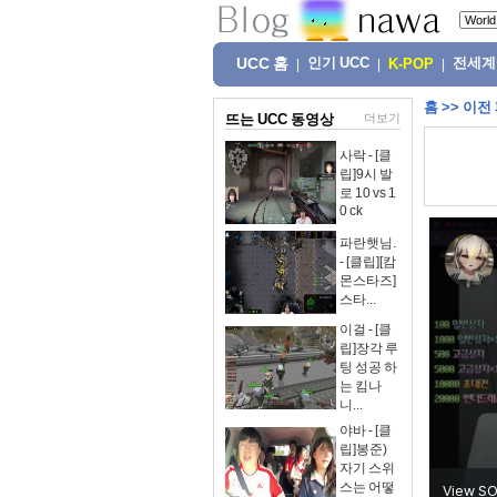
UCC 홈
인기 UCC
전세계
|
|
K-POP
|
홈
>>
이전
뜨는 UCC 동영상
더보기
사락 - [클
립]9시 발
로 10 vs 1
0 ck
파란햇님.
- [클립][캄
몬스타즈]
스타...
이걸 - [클
립]장각 루
팅 성공 하
는 킴나
니...
야바 - [클
립]봉준)
자기 스위
스는 어떻