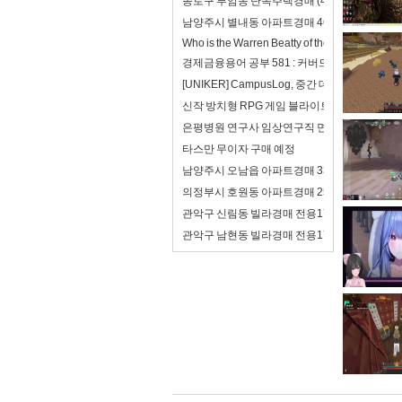
종로구 부암동 단독주택경매 (47억4천) 경기
남양주시 별내동 아파트경매 46평형(4억8천
Who is the Warren Beatty of the 21st century?
경제금융용어 공부 581 : 커버드본드(이중상환
[UNIKER] CampusLog, 중간 데모를 앞두
신작 방치형 RPG 게임 블라이트 워 : 사후 처리
은평병원 연구사 임상연구직 면접 합격자료 자기
타스만 무이자 구매 예정
남양주시 오남읍 아파트경매 33평형(2억8천
의정부시 호원동 아파트경매 25평형(2억) 회
관악구 신림동 빌라경매 전용17평(2억7천)
관악구 남현동 빌라경매 전용17평(2억5천) 