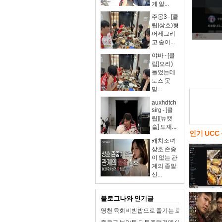
게 알...
주몽3 - [클
립]상호)형
어제그리
고 숲이...
야바 - [클
립]오리)
들었는데
토스 못
믿...
auxhdtch
sirg - [클
립][뉴캣
슬] 도재...
인기 UCC
캐치소녀 -
상호 존중
이 없는 관
계의 종말
신...
블로그나와 인기글
영천 육회비빔밥으로 즐기는 로컬 미식 여행!