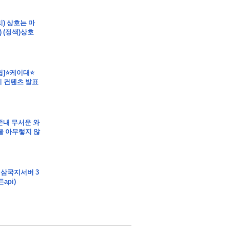
건
트 부동산경매 매매
리) 상호는 마
준) (정색)상호
클립]⭐케이대⭐
 컨텐츠 발표
매매
매
]존내 무서운 와
을 아무렇지 않
 삼국지서버 3
api)