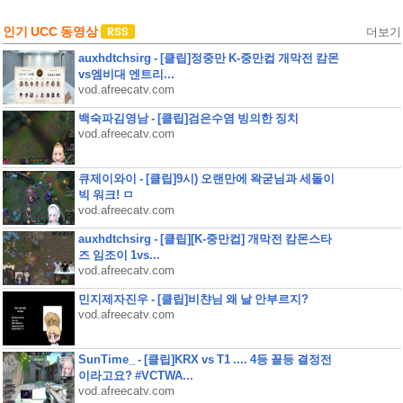
인기 UCC 동영상
더보기
auxhdtchsirg - [클립]정중만 K-중만컵 개막전 캄몬
vs엠비대 엔트리...
vod.afreecatv.com
백숙파김영남 - [클립]검은수염 빙의한 징치
vod.afreecatv.com
큐제이와이 - [클립]9시) 오랜만에 왁굳님과 세돌이
빅 워크! ㅁ
vod.afreecatv.com
auxhdtchsirg - [클립][K-중만컵] 개막전 캄몬스타
즈 임조이 1vs...
vod.afreecatv.com
민지제자진우 - [클립]비챤님 왜 날 안부르지?
vod.afreecatv.com
SunTime_ - [클립]KRX vs T1 .... 4등 꼴등 결정전
이라고요? #VCTWA...
vod.afreecatv.com