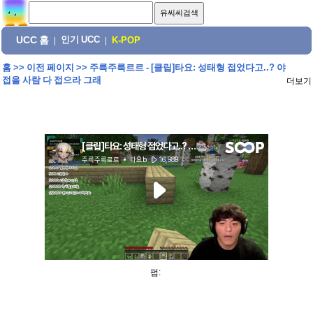
UCC 홈
인기 UCC
|
|
K-POP
홈
>>
이전 페이지
>>
주륵주륵르르 - [클립]타요: 성태형 접었다고..? 야
접을 사람 다 접으라 그래
더보기
펌: