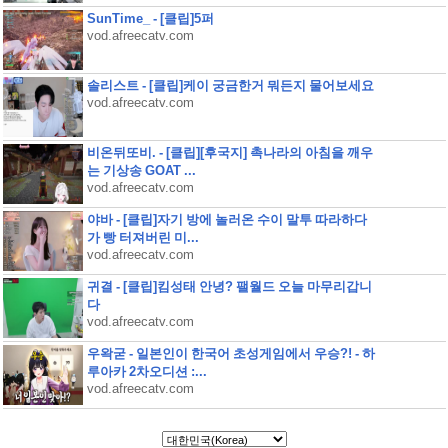
SunTime_ - [클립]5퍼
vod.afreecatv.com
솔리스트 - [클립]케이 궁금한거 뭐든지 물어보세요
vod.afreecatv.com
비온뒤또비. - [클립][후국지] 촉나라의 아침을 깨우
는 기상송 GOAT ...
vod.afreecatv.com
야바 - [클립]자기 방에 놀러온 수이 말투 따라하다
가 빵 터져버린 미...
vod.afreecatv.com
귀결 - [클립]킴성태 안녕? 팰월드 오늘 마무리갑니
다
vod.afreecatv.com
우왁굳 - 일본인이 한국어 초성게임에서 우승?! - 하
루아카 2차오디션 :...
vod.afreecatv.com