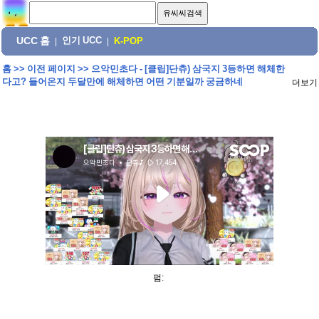
UCC 홈
인기 UCC
|
|
K-POP
홈
>>
이전 페이지
>>
으악민초다 - [클립]단츄) 삼국지 3등하면 해체한
다고? 들어온지 두달만에 해체하면 어떤 기분일까 궁금하네
더보기
펌: