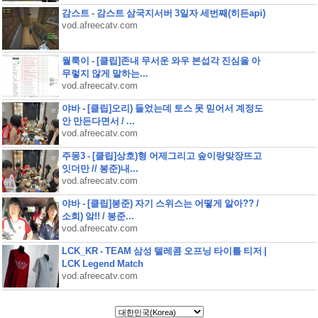
감스트 - 감스트 삼국지서버 3일자 세번째(히든api)
vod.afreecatv.com
월룩이 - [클립]존내 무서운 와우 본섭각 진심을 아
무렇지 않게 말하는...
vod.afreecatv.com
야바 - [클립]오리) 들었는데 토스 못 믿어서 계정도
안 만든다면서 / ...
vod.afreecatv.com
주몽3 - [클립]상호)형 어제그리고 숲이랑맞장뜨고
잇더만 // 봉준)내...
vod.afreecatv.com
야바 - [클립]봉준) 자기 스위스는 어떻게 알아?? /
소희) 앜!! / 봉준...
vod.afreecatv.com
LCK_KR - TEAM 삼성 텔레콤 오프닝 타이틀 티저 |
LCK Legend Match
vod.afreecatv.com