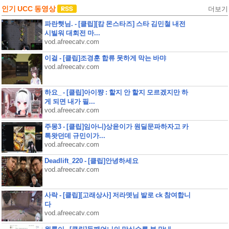
인기 UCC 동영상
더보기
파란햇님. - [클립][캄 몬스타즈] 스타 김민철 내전
시빌워 대회전 마...
vod.afreecatv.com
이걸 - [클립]조경훈 합류 못하게 막는 바먀
vod.afreecatv.com
하요_ - [클립]아이쨩 : 할지 안 할지 모르겠지만 하
게 되면 내가 필...
vod.afreecatv.com
주몽3 - [클립]임아니)상윤이가 원딜문파하자고 카
톡왓던데 규민이가...
vod.afreecatv.com
Deadlift_220 - [클립]안녕하세요
vod.afreecatv.com
사락 - [클립][고래상사] 저라뎃님 발로 ck 참여합니
다
vod.afreecatv.com