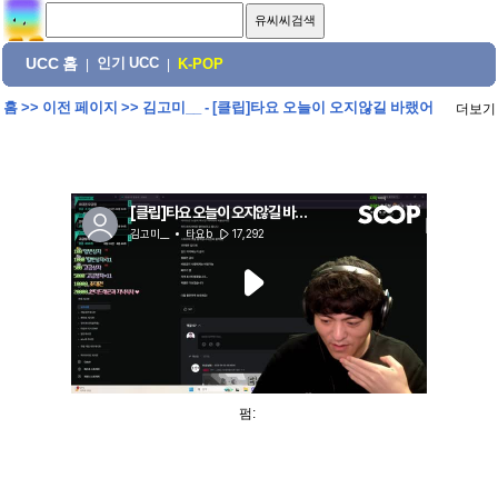
UCC 홈
인기 UCC
|
|
K-POP
홈
>>
이전 페이지
>>
김고미__ - [클립]타요 오늘이 오지않길 바랬어
더보기
펌: