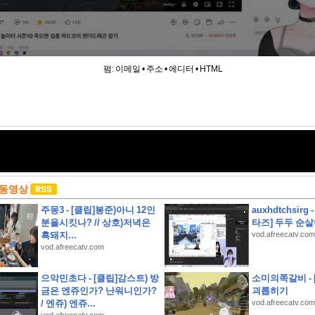
펌:
이메일
•
주소
•
에디터
•
HTML
 동영상
주몽3 - [클립]봉준)아니 12인
auxhdtchsirg
분을시킷나? // 상호)저녁은
타즈] 두두 순
흑돼지...
vod.afreecatv.com
vod.afreecatv.com
으악민초다 - [클립]감스트) 방
소미의쪽갈비 -
금은 엔쥬인가? 난워니인가?
괴롭히기
/ 엔쥬) 엔쥬...
vod.afreecatv.com
상고인근 대지260평 건물60평 2층주택 유찰1회 종로구부암동단독주택 부동산경매 매물