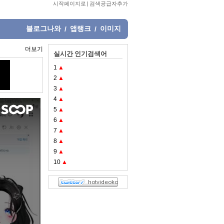
시작페이지로
|
검색공급자추가
블로그나와
앱랭크
이미지
/
/
더보기
실시간 인기검색어
1
▲
2
▲
3
▲
4
▲
5
▲
6
▲
7
▲
8
▲
9
▲
10
▲