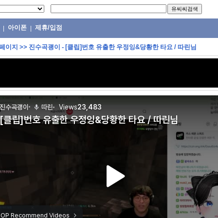
아이폰
제휴/입점
|
|
 페이지
>>
진수곡괭이 - [클립]번호 유출한 우정잉&당황한 타요 / 따린님