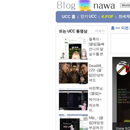
UCC 홈
인기 UCC
전세계
|
|
K-POP
|
홈
>>
이전
뜨는 UCC 동영상
더보기
월룩이 -
[클립]둘째
언니의 말
실수를 본
...
Deadlift_
220 - [클
립]안녕하
세요
파란햇님.
- [클립]⭐
케이대⭐
케보학
의...
http_ - [클
립]채팅창
부검에 진