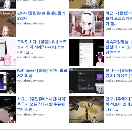
vod.afreecatv.com
) 샛별초등학교인근 별내남광하우스토리 14층 유찰1회 남양주별내남광하우스토리아파
민댜 - [클립]부르 용캐만들기
하요_ - [클립]
1일차
할지 모르겠지만
청구권부 채권)
vod.afreecatv.com
가 필...
고 제품을 다듬고 실제 크루들 앞에서 시연하다
vod.afreecatv.com
국 런칭 플레이 후기
소개 스크립트 및 실제 면접 합격 답안
으악민초다 - [클립]니니) 부르
백숙파김영남 -
프사가 왜 저래? / 부르) 스트
텐션이 커서 소
님이 그...
땅ㅋㅋㅋ
) 오남체육공원인근 오남아이파크 9층 유찰1회 남양주오남아이파크아파트 부동산경매 
vod.afreecatv.com
vod.afreecatv.com
룡역인근 신원아파트 14층 유찰1회 의정부호원동신원아파트 법원경매 매매
 난우초등학교인근 성진리치빌 2층 다세대주택 유찰1회 관악구신림동빌라 부동산경매 매
Kohlhaas - [클립]이경민 홀로
문나나 - [클립
서기의삶
린 2:1 데이트 [
사당초등학교인근 1층 구축 다세대빌라 유찰1회 관악구남현동빌라 법원경매 매매
vod.afreecatv.com
vod.afreecatv.com
하요_ - [클립][뻐스시간/지력]
연모 - [후국지]
후국지 오픈 7시 제발 주유련
씨 적토마 있어요
한번씩만 ...
나? / ...
vod.afreecatv.com
vod.afreecatv.com