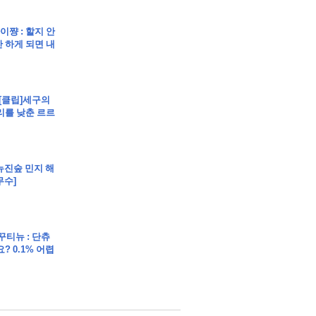
트 부동산경매 매매
아이쨩 : 할지 안
 하게 되면 내
 [클립]세구의
리를 낮춘 르르
매매
매
]뉴진숲 민지 해
무수]
 꾸티뉴 : 단츄
? 0.1% 어렵