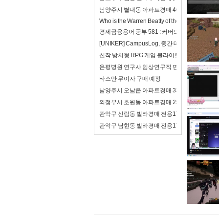
남양주시 별내동 아파트경매 46평형(4억8천
Who is the Warren Beatty of the 21st century?
경제금융용어 공부 581 : 커버드본드(이중상환
[UNIKER] CampusLog, 중간 데모를 앞두
신작 방치형 RPG 게임 블라이트 워 : 사후 처리
은평병원 연구사 임상연구직 면접 합격자료 자기
타스만 무이자 구매 예정
남양주시 오남읍 아파트경매 33평형(2억8천
의정부시 호원동 아파트경매 25평형(2억) 회
관악구 신림동 빌라경매 전용17평(2억7천)
관악구 남현동 빌라경매 전용17평(2억5천) 