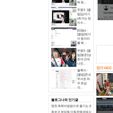
짜 등...
주몽3 - [클
립]갑자기
ufc거는 장
지수...
[G3]ez -
[클립]제가
이 동아리
를 왜 ...
주몽3 - [클
립]봉준)상
호야 근데
나진...
인기 UCC
월룩이 -
[클립]존내
무서운 와
우 본섭
각...
블로그나와 인기글
영천 육회비빔밥으로 즐기는 로컬 미식 여행!
종로구 부암동 단독주택경매 (47억4천) 경기