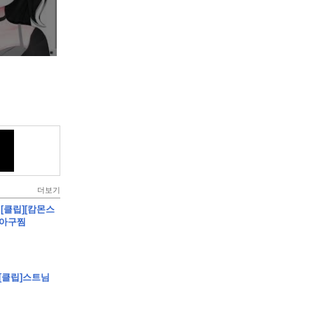
더보기
 - [클립][캄몬스
살아구찜
 [클립]스트님
건