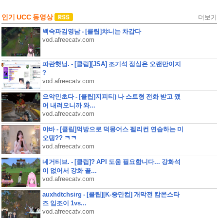
인기 UCC 동영상
더보기
백숙파김영남 - [클립]챠니는 차갑다
vod.afreecatv.com
파란햇님. - [클립][JSA] 조기석 점심은 오랜만이지
?
vod.afreecatv.com
으악민초다 - [클립]지피티) 나 스트형 전화 받고 깼
어 내려오니까 와...
vod.afreecatv.com
야바 - [클립]먹방으로 덕몽어스 펠리컨 연습하는 미
오탱?? ㅋㅋ
vod.afreecatv.com
네거티브. - [클립]? API 도움 필요함니다... 강화석
이 없어서 강화 꼴...
vod.afreecatv.com
auxhdtchsirg - [클립][K-중만컵] 개막전 캄몬스타
즈 임조이 1vs...
vod.afreecatv.com