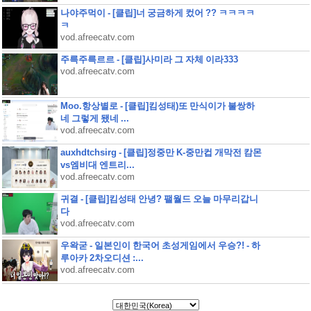
나야주먹이 - [클립]너 궁금하게 컸어 ?? ㅋㅋㅋㅋ
ㅋ
vod.afreecatv.com
주륵주륵르르 - [클립]사미라 그 자체 이라333
vod.afreecatv.com
Moo.항상별로 - [클립]킴성태)또 만식이가 불쌍하
네 그렇게 됐네 ...
vod.afreecatv.com
auxhdtchsirg - [클립]정중만 K-중만컵 개막전 캄몬
vs엠비대 엔트리...
vod.afreecatv.com
귀결 - [클립]킴성태 안녕? 팰월드 오늘 마무리갑니
다
vod.afreecatv.com
우왁굳 - 일본인이 한국어 초성게임에서 우승?! - 하
루아카 2차오디션 :...
vod.afreecatv.com