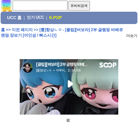
UCC 홈
인기 UCC
|
|
K-POP
홈
>>
이전 페이지
>>
[뤂]항상ㄴㅇ - [클립][버보라] 2부 글램핑 바베큐
랜덤 장보기 [어인섬 / 뻐스시간]
더보기
펌: