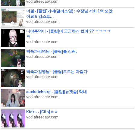
vod.afreecatv.com
이걸 - [클립]거미(앨리스얌) : 수장님 저희 1억 모았
어요 // 감스트...
vod.afreecatv.com
나야주먹이 - [클립]너 궁금하게 컸어 ?? ㅋㅋㅋㅋ
ㅋ
vod.afreecatv.com
백숙파김영남 - [클립]쭐 강림,
vod.afreecatv.com
백숙파김영남 - [클립]르르는 차갑다
vod.afreecatv.com
auxhdtchsirg - [클립][뉴캣슬] 막내
vod.afreecatv.com
Kidz~ - [Clip]ㅎㅇ
vod.afreecatv.com