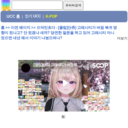
UCC 홈
인기 UCC
|
|
K-POP
홈
>>
이전 페이지
>>
으악민초다 - [클립]단츄) 고래시티가 버컴 복귀 영
향이 컸냐고? 안 컸겠냐 새꺄? 당연한 질문을 하고 있어 고래시티 아니
었으면 내년 돼서 이야기 나눴으려나?
더보기
펌: