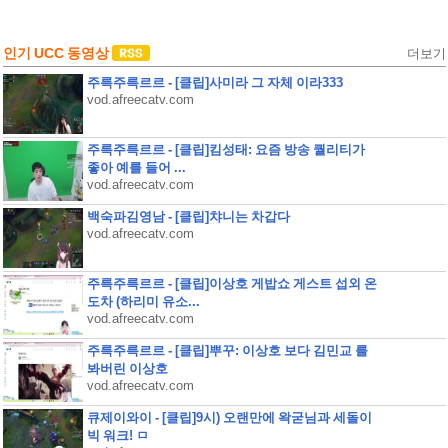
인기 UCC 동영상
더보기
주륵주륵르르 - [클립]사미라 그 자체 이라333
vod.afreecatv.com
주륵주륵르르 - [클립]킴성태: 요즘 방송 퀄리티가
좋아 예를 들어 ...
vod.afreecatv.com
백숙파김영남 - [클립]챠니는 차갑다
vod.afreecatv.com
주륵주륵르르 - [클립]이상호 게밥쇼 게스트 섭외 온
도차 (하리미 유소...
vod.afreecatv.com
주륵주륵르르 - [클립]뿌꾸: 이상호 보다 김민교 를
봐버린 이상호
vod.afreecatv.com
큐제이와이 - [클립]9시) 오랜만에 왁굳님과 세돌이
빅 워크! ㅁ