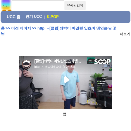
UCC 홈
인기 UCC
|
|
K-POP
홈
>>
이전 페이지
>>
http_ - [클립]꺠박이 아일릿 잇츠미 맹연습 w.꽃
님
더보기
펌: