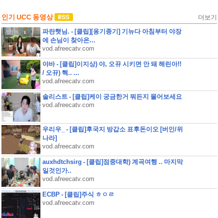
인기 UCC 동영상
더보기
파란햇님. - [클립][옹기종기] 기뉴다 아침부터 야장
에 손님이 찾아온...
vod.afreecatv.com
야바 - [클립]이지상) 야, 오뀨 시키면 안 돼 해린아!!
/ 오뀨) 헥.. ...
vod.afreecatv.com
솔리스트 - [클립]케이 궁금한거 뭐든지 물어보세요
vod.afreecatv.com
우리우_ - [클립]후국지 방갑소 표후돈이오 [버인/위
나라]
vod.afreecatv.com
auxhdtchsirg - [클립]점중대학) 계곡여행 .. 마지막
일것인가..
vod.afreecatv.com
ECBP - [클립]주식 ㅎㅇㄹ
vod.afreecatv.com