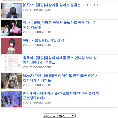
[G3]ez - [클립]지상이를 알아본 경찰분 ㅋㅋㅋㅋㅋ
vod.afreecatv.com
야바 - [클립]가평 계곡에서 물놀이로 극락 가는 이
지상 지린대
vod.afreecatv.com
http_ - [클립]개인적인 생각
vod.afreecatv.com
월룩이 - [클립]킴성태 이세돌 굿즈 언박싱 보다 갑
자기 비틱하는 우왁...
vod.afreecatv.com
Moo.내가용 - [클립][쿡방 메이드 반캠]오해받은 시
청자에게 사과하는...
vod.afreecatv.com
[BJ]케이 - [더케이]시즌28 일반회차2회 2부 전체 퇴
근전쟁!![쇼케이...
vod.afreecatv.com