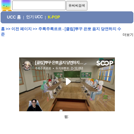
UCC 홈
인기 UCC
|
|
K-POP
홈
>>
이전 페이지
>>
주륵주륵르르 - [클립]뿌꾸 은뽀 음지 당연하지 수
준
더보기
펌: