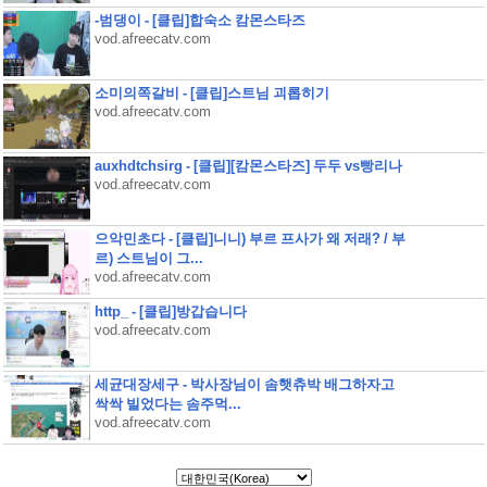
-범댕이 - [클립]합숙소 캄몬스타즈
vod.afreecatv.com
소미의쪽갈비 - [클립]스트님 괴롭히기
vod.afreecatv.com
auxhdtchsirg - [클립][캄몬스타즈] 두두 vs빵리나
vod.afreecatv.com
으악민초다 - [클립]니니) 부르 프사가 왜 저래? / 부
르) 스트님이 그...
vod.afreecatv.com
http_ - [클립]방갑습니다
vod.afreecatv.com
세균대장세구 - 박사장님이 솜햇츄박 배그하자고
싹싹 빌었다는 솜주먹...
vod.afreecatv.com