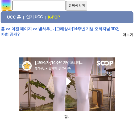
UCC 홈
인기 UCC
|
|
K-POP
홈
>>
이전 페이지
>>
별하루_ - [고래상사]14주년 기념 오리지널 3D견
자희 공개?
더보기
펌: