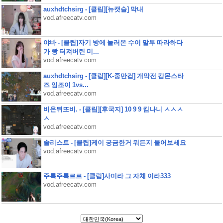
auxhdtchsirg - [클립][뉴캣슬] 막내
vod.afreecatv.com
야바 - [클립]자기 방에 놀러온 수이 말투 따라하다
가 빵 터져버린 미...
vod.afreecatv.com
auxhdtchsirg - [클립][K-중만컵] 개막전 캄몬스타
즈 임조이 1vs...
vod.afreecatv.com
비온뒤또비. - [클립][후국지] 10 9 9 킴나니 ㅅㅅㅅ
ㅅ
vod.afreecatv.com
솔리스트 - [클립]케이 궁금한거 뭐든지 물어보세요
vod.afreecatv.com
주륵주륵르르 - [클립]사미라 그 자체 이라333
vod.afreecatv.com