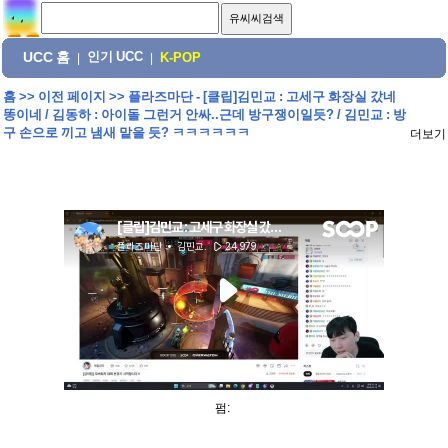
UCC 홈
인기 UCC
|
|
K-POP
홈
>>
이전 페이지
>>
플라즈마단 - [클립]김민교 : 고세구 화장실 갔네
똥이네 / 김동하 : 아이돌 그런거 안싸..근데 방구쟁이일듯? / 김민교 : 방
구 손으로 끼고 냄새 맡을 듯? ㅋㅋㅋㅋㅋㅋ
더보기
펌: