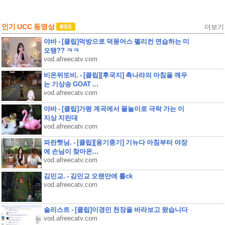
인기 UCC 동영상
더보기
야바 - [클립]먹방으로 덕몽어스 펠리컨 연습하는 미
오탱?? ㅋㅋ
vod.afreecatv.com
비온뒤또비. - [클립][후국지] 촉나라의 아침을 깨우
는 기상송 GOAT ...
vod.afreecatv.com
야바 - [클립]가평 계곡에서 물놀이로 극락 가는 이
지상 지린대
vod.afreecatv.com
파란햇님. - [클립][옹기종기] 기뉴다 아침부터 야장
에 손님이 찾아온...
vod.afreecatv.com
김민교. - 김민교 오랜만에 롤ck
vod.afreecatv.com
솔리스트 - [클립]이경민 천장을 바라보고 왔습니다
vod.afreecatv.com