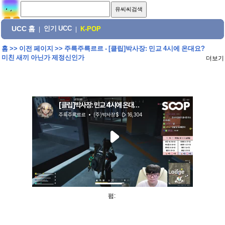
UCC 홈
인기 UCC
|
|
K-POP
홈
>>
이전 페이지
>>
주륵주륵르르 - [클립]박사장: 민교 4시에 온대요?
미친 새끼 아닌가 제정신인가
더보기
펌: