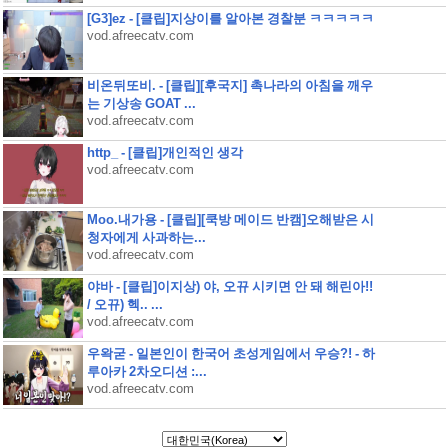
[G3]ez - [클립]지상이를 알아본 경찰분 ㅋㅋㅋㅋㅋ
vod.afreecatv.com
비온뒤또비. - [클립][후국지] 촉나라의 아침을 깨우
는 기상송 GOAT ...
vod.afreecatv.com
http_ - [클립]개인적인 생각
vod.afreecatv.com
Moo.내가용 - [클립][쿡방 메이드 반캠]오해받은 시
청자에게 사과하는...
vod.afreecatv.com
야바 - [클립]이지상) 야, 오뀨 시키면 안 돼 해린아!!
/ 오뀨) 헥.. ...
vod.afreecatv.com
우왁굳 - 일본인이 한국어 초성게임에서 우승?! - 하
루아카 2차오디션 :...
vod.afreecatv.com