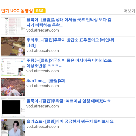
인기 UCC 동영상
더보기
월룩이 - [클립]킴성태 이세돌 굿즈 언박싱 보다 갑
자기 비틱하는 우왁...
vod.afreecatv.com
우리우_ - [클립]후국지 방갑소 표후돈이오 [버인/위
나라]
vod.afreecatv.com
주몽3 - [클립]외국인이 뽑은 아시아욕 티어리스트
이상호반응 ㅋㅋㅋ...
vod.afreecatv.com
SunTime_ - [클립]5퍼
vod.afreecatv.com
월룩이 - [클립]우왁굳: 여르미님 엄청 예뻐졌다ㅎ
vod.afreecatv.com
솔리스트 - [클립]케이 궁금한거 뭐든지 물어보세요
vod.afreecatv.com