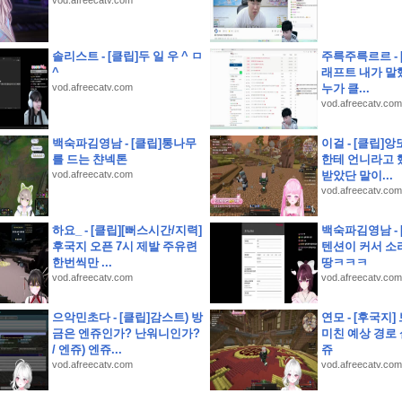
vod.afreecatv.com
기소개 스크립트 및 실제 면접 합격 답안
추
솔리스트 - [클립]두 일 우 ^ ㅁ
주륵주륵르르 - 
^
래프트 내가 말
vod.afreecatv.com
누가 클...
vod.afreecatv.com
레인지 40초면 끝
백숙파김영남 - [클립]통나무
이걸 - [클립]앙
녕.
를 드는 챤넥톤
한테 언니라고 
] 동기부여를 가득 채워라! J리그 백년구상리그
vod.afreecatv.com
받았단 말이...
vod.afreecatv.com
하요_ - [클립][뻐스시간/지력]
백숙파김영남 -
 옥천묘목공원
후국지 오픈 7시 제발 주유련
텐션이 커서 소
한번씩만 ...
땅ㅋㅋㅋ
vod.afreecatv.com
vod.afreecatv.com
으악민초다 - [클립]감스트) 방
연모 - [후국지]
금은 엔쥬인가? 난워니인가?
미친 예상 경로
/ 엔쥬) 엔쥬...
쥬
vod.afreecatv.com
vod.afreecatv.com