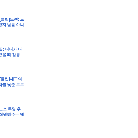
[클립]도현: 드
했지 님들 아니
또 : 니니가 나
했을 때 감동
 [클립]세구의
리를 낮춘 르르
 보스 루팅 후
 설명해주는 엔