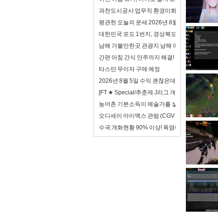
과천도시공사 업무직 환경미화 면접 합격자료 자
평관헌 오늘의 운세 2026년 8월 7일 계축日 입
대한민국 포도 1번지, 경상북도!
남해 가볼만한곳 관광지 남해 여행 코스
간편 아침 간식 안주까지 해결! 동원 어델리 전자
타스만 무이자 구매 예정
2026년 8월 5일 수익 괜찮은데? 하지만 이제 안
[FT ★ Special/추춘제 J리그 개막특집 2/3
농어촌 기본소득이 예술가를 살리는 방법
오디세이 아이맥스 관람 (CGV 천호 아이맥스)
수국 개화현황 90% 이상! 폭염에도 아름다운