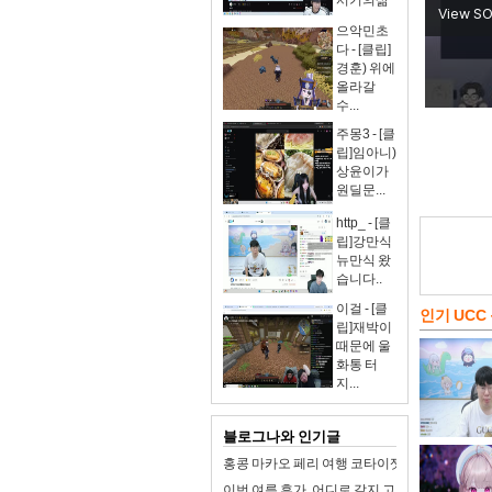
서기의삶
으악민초
다 - [클립]
경훈) 위에
올라갈
수...
주몽3 - [클
립]임아니)
상윤이가
원딜문...
http_ - [클
립]강만식
뉴만식 왔
습니다..
이걸 - [클
인기 UCC
립]재박이
때문에 울
화통 터
지...
블로그나와 인기글
홍콩 마카오 페리 여행 코타이젯 터보젯 가격 예
이번 여름 휴가, 어디로 갈지 고민이라면? 동해