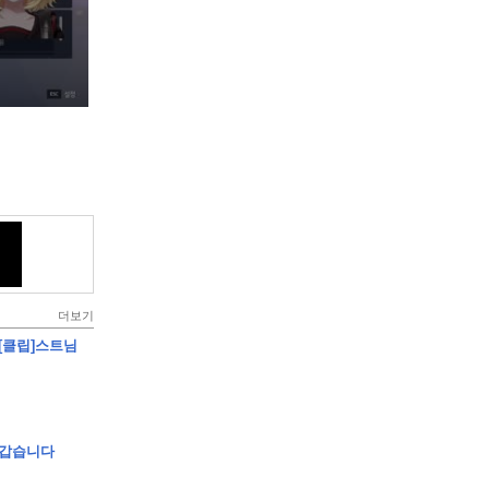
더보기
 [클립]스트님
립]방갑습니다