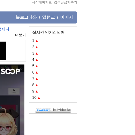
시작페이지로
|
검색공급자추가
블로그나와
앱랭크
이미지
/
/
 언제나
실시간 인기검색어
더보기
1
▲
2
▲
3
▲
4
▲
5
▲
6
▲
7
▲
8
▲
9
▲
10
▲