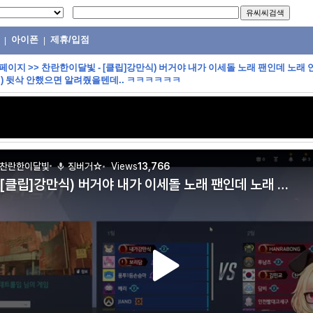
아이폰
제휴/입점
|
|
 페이지
>>
찬란한이달빛 - [클립]강만식) 버거야 내가 이세돌 노래 팬인데 노래
거) 뒷삭 안했으면 알려줬을텐데.. ㅋㅋㅋㅋㅋㅋ