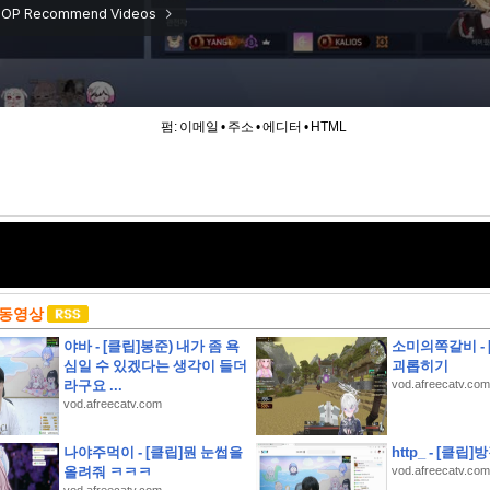
펌:
이메일
•
주소
•
에디터
•
HTML
 동영상
야바 - [클립]봉준) 내가 좀 욕
소미의쪽갈비 -
심일 수 있겠다는 생각이 들더
괴롭히기
라구요 ...
vod.afreecatv.com
vod.afreecatv.com
나야주먹이 - [클립]뭔 눈썹을
http_ - [클
약
올려줘 ㅋㅋㅋ
vod.afreecatv.com
안 해수욕장 개폐장 일정 지금 바로 확인해 보세요!