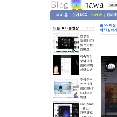
UCC 홈
인기 UCC
전세계
|
|
K-POP
|
홈
>>
이전
뜨는 UCC 동영상
더보기
와? /징버
밥콩랜드 -
[클립]내가
롤 못하는
김민교...
백숙파김
영남 - [클
립]르르땅
이랑 같은
...
주륵주륵
르르 - [클
립]강만식:
드래프트
하면...
Kohlhaas
- [클립]이
경민 홀로