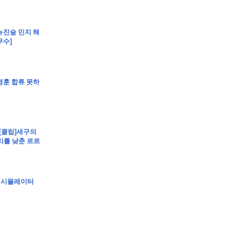
]뉴진숲 민지 해
무수]
조경훈 합류 못하
 [클립]세구의
리를 낮춘 르르
동 시뮬레이터