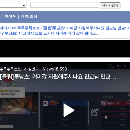
아이폰
제휴/입점
|
|
 페이지
>>
주륵주륵르르 - [클립]투냥츠: 커피값 지원해주시나요 민교님 민교: 
어? 투냥츠: 저 그래서 오늘 노가다 자격증 따러 갔다 왔어요..