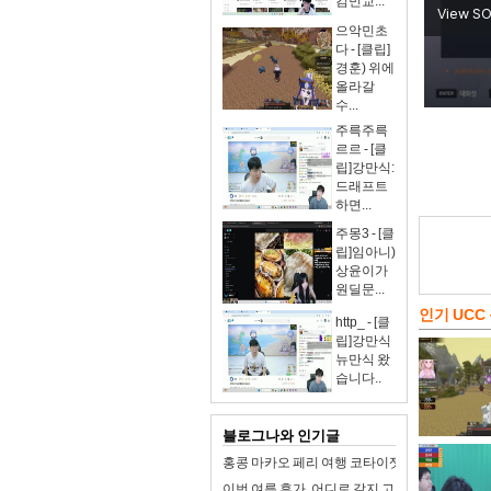
김민교...
으악민초
다 - [클립]
경훈) 위에
올라갈
수...
주륵주륵
르르 - [클
립]강만식:
드래프트
하면...
주몽3 - [클
립]임아니)
상윤이가
원딜문...
인기 UCC
http_ - [클
립]강만식
뉴만식 왔
습니다..
블로그나와 인기글
홍콩 마카오 페리 여행 코타이젯 터보젯 가격 예
이번 여름 휴가, 어디로 갈지 고민이라면? 동해