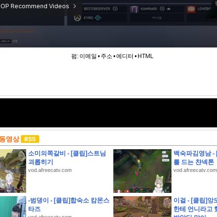
펌:
이메일
•
주소
•
에디터
•
HTML
 동영상
소미의쪽갈비 - [클립]스트님
백숙파김영남 -
괴롭히기
를 드는 챤넥톤
vod.afreecatv.com
vod.afreecatv.com
-범댕이 - [클립]합숙소 캄몬스
이걸 - [클립]앙
약
타즈
한테 언니라고 
안 해수욕장 개폐장 일정 지금 바로 확인해 보세요!