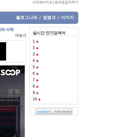
시작페이지로
|
검색공급자추가
블로그나와
앱랭크
이미지
/
/
커피 사먹
실시간 인기검색어
더보기
1
▲
2
▲
3
▲
4
▲
5
▲
6
▲
7
▲
8
▲
9
▲
10
▲