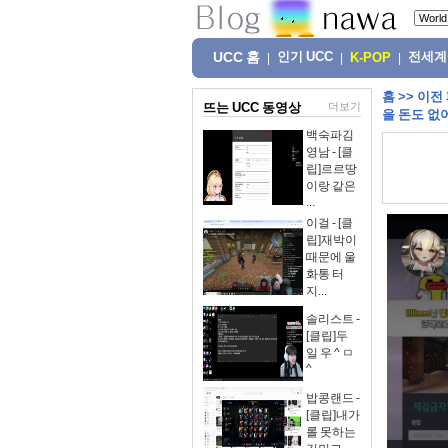
UCC 홈
인기 UCC
전세계
|
|
K-POP
|
홈
>>
이전
뜨는 UCC 동영상
더보기
을 돈도 없
백숙파김
영남 - [클
립]르르땅
이랑 같은
...
이걸 - [클
립]재박이
때문에 울
화통 터
지...
솔리스트 -
[클립]두
일 우 ^ ㅁ
^
밥콩랜드 -
[클립]내가
롤 못하는