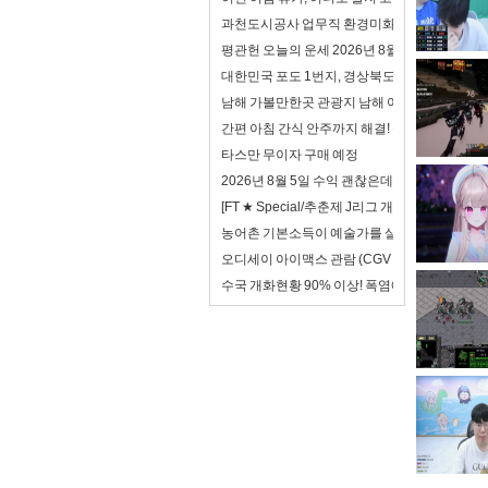
과천도시공사 업무직 환경미화 면접 합격자료 자
평관헌 오늘의 운세 2026년 8월 7일 계축日 입
대한민국 포도 1번지, 경상북도!
남해 가볼만한곳 관광지 남해 여행 코스
간편 아침 간식 안주까지 해결! 동원 어델리 전자
타스만 무이자 구매 예정
2026년 8월 5일 수익 괜찮은데? 하지만 이제 안
[FT ★ Special/추춘제 J리그 개막특집 2/3
농어촌 기본소득이 예술가를 살리는 방법
오디세이 아이맥스 관람 (CGV 천호 아이맥스)
수국 개화현황 90% 이상! 폭염에도 아름다운