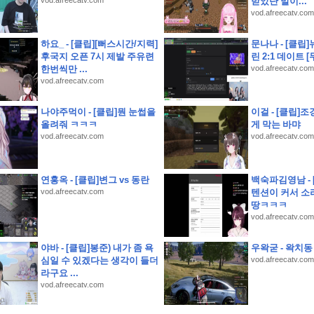
vod.afreecatv.com
받았단 말이...
vod.afreecatv.com
기소개 스크립트 및 실제 면접 합격 답안
추
하요_ - [클립][뻐스시간/지력]
문나나 - [클립
후국지 오픈 7시 제발 주유련
린 2:1 데이트 [
한번씩만 ...
vod.afreecatv.com
vod.afreecatv.com
레인지 40초면 끝
나야주먹이 - [클립]뭔 눈썹을
이걸 - [클립]
녕.
올려줘 ㅋㅋㅋ
게 막는 바먀
] 동기부여를 가득 채워라! J리그 백년구상리그
vod.afreecatv.com
vod.afreecatv.com
연홍옥 - [클립]변그 vs 동란
백숙파김영남 -
 옥천묘목공원
vod.afreecatv.com
텐션이 커서 소
땅ㅋㅋㅋ
vod.afreecatv.com
야바 - [클립]봉준) 내가 좀 욕
우왁굳 - 왁치
심일 수 있겠다는 생각이 들더
vod.afreecatv.com
라구요 ...
vod.afreecatv.com