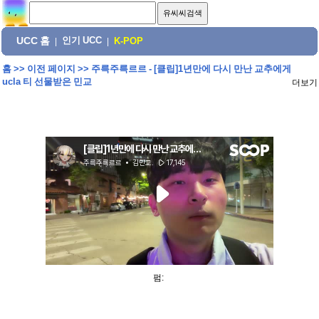
UCC 홈
인기 UCC
|
|
K-POP
홈
>>
이전 페이지
>>
주륵주륵르르 - [클립]1년만에 다시 만난 교추에게
ucla 티 선물받은 민교
더보기
펌: