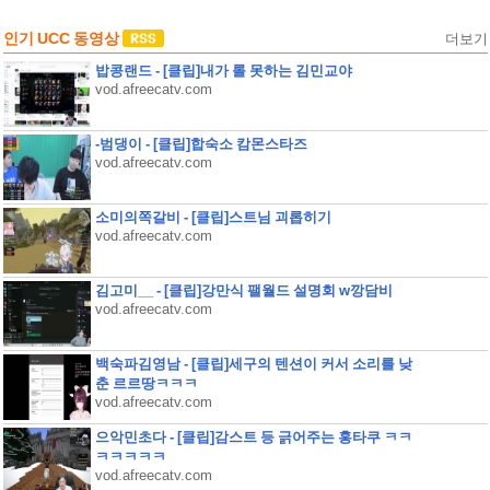
인기 UCC 동영상
더보기
밥콩랜드 - [클립]내가 롤 못하는 김민교야
vod.afreecatv.com
-범댕이 - [클립]합숙소 캄몬스타즈
vod.afreecatv.com
소미의쪽갈비 - [클립]스트님 괴롭히기
vod.afreecatv.com
김고미__ - [클립]강만식 팰월드 설명회 w깡담비
vod.afreecatv.com
백숙파김영남 - [클립]세구의 텐션이 커서 소리를 낮
춘 르르땅ㅋㅋㅋ
vod.afreecatv.com
으악민초다 - [클립]감스트 등 긁어주는 홍타쿠 ㅋㅋ
ㅋㅋㅋㅋㅋ
vod.afreecatv.com