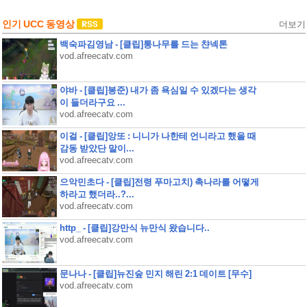
인기 UCC 동영상
더보기
백숙파김영남 - [클립]통나무를 드는 챤넥톤
vod.afreecatv.com
야바 - [클립]봉준) 내가 좀 욕심일 수 있겠다는 생각
이 들더라구요 ...
vod.afreecatv.com
이걸 - [클립]앙또 : 니니가 나한테 언니라고 했을 때
감동 받았단 말이...
vod.afreecatv.com
으악민초다 - [클립]전령 푸마고치) 촉나라를 어떻게
하라고 했더라..?...
vod.afreecatv.com
http_ - [클립]강만식 뉴만식 왔습니다..
vod.afreecatv.com
문나나 - [클립]뉴진숲 민지 해린 2:1 데이트 [무수]
vod.afreecatv.com