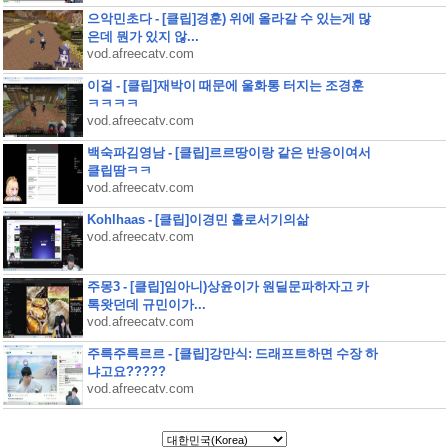
으악민초다 - [클립]경훈) 위에 올라갈 수 있는게 많
은데 뭔가 있지 않...
vod.afreecatv.com
이걸 - [클립]재박이 때문에 울화통 터지는 조경훈
ㅋㅋㅋㅋ
vod.afreecatv.com
백숙파김영남 - [클립]르르땅이랑 같은 반응이여서
클립땀ㅋㅋ
vod.afreecatv.com
Kohlhaas - [클립]이경민 홀로서기의삶
vod.afreecatv.com
주몽3 - [클립]임아니)상윤이가 원딜문파하자고 카
톡왓던데 규민이가...
vod.afreecatv.com
주륵주륵르르 - [클립]강만식: 드래프트하면 수장 하
냐고요?????
vod.afreecatv.com