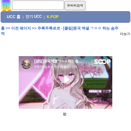
UCC 홈
인기 UCC
|
|
K-POP
홈
>>
이전 페이지
>>
주륵주륵르르 - [클립]중국 엑셀 ㄱㅇㅇ 하는 솜주
먹
더보기
펌: