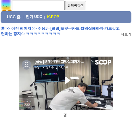
UCC 홈
인기 UCC
|
|
K-POP
홈
>>
이전 페이지
>>
주몽3 - [클립]포켓몬카드 쌀먹실패하자 카드갖고
런하는 장지수 ㅋㅋㅋㅋㅋㅋㅋㅋㅋ
더보기
펌: