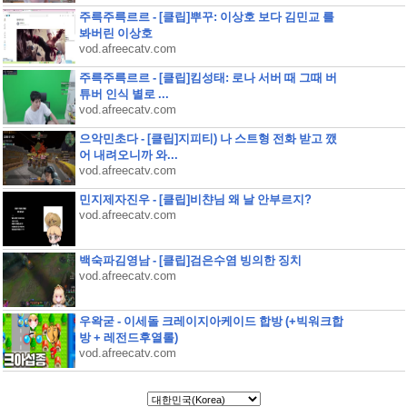
주륵주륵르르 - [클립]뿌꾸: 이상호 보다 김민교 를
봐버린 이상호
vod.afreecatv.com
주륵주륵르르 - [클립]킴성태: 로나 서버 때 그때 버
튜버 인식 별로 ...
vod.afreecatv.com
으악민초다 - [클립]지피티) 나 스트형 전화 받고 깼
어 내려오니까 와...
vod.afreecatv.com
민지제자진우 - [클립]비챤님 왜 날 안부르지?
vod.afreecatv.com
백숙파김영남 - [클립]검은수염 빙의한 징치
vod.afreecatv.com
우왁굳 - 이세돌 크레이지아케이드 합방 (+빅워크합
방 + 레전드후열롤)
vod.afreecatv.com