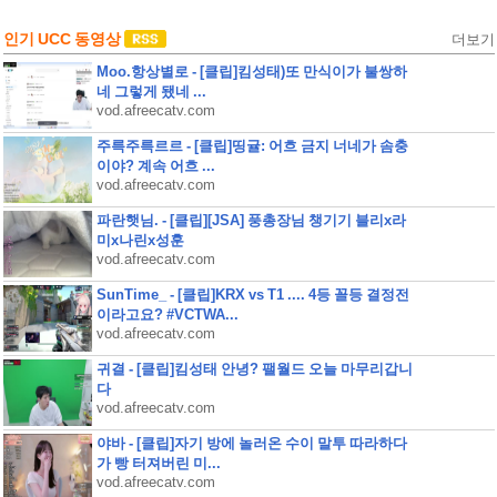
인기 UCC 동영상
더보기
Moo.항상별로 - [클립]킴성태)또 만식이가 불쌍하
네 그렇게 됐네 ...
vod.afreecatv.com
주륵주륵르르 - [클립]띵귤: 어흐 금지 너네가 솜충
이야? 계속 어흐 ...
vod.afreecatv.com
파란햇님. - [클립][JSA] 풍총장님 챙기기 블리x라
미x나린x성훈
vod.afreecatv.com
SunTime_ - [클립]KRX vs T1 .... 4등 꼴등 결정전
이라고요? #VCTWA...
vod.afreecatv.com
귀결 - [클립]킴성태 안녕? 팰월드 오늘 마무리갑니
다
vod.afreecatv.com
야바 - [클립]자기 방에 놀러온 수이 말투 따라하다
가 빵 터져버린 미...
vod.afreecatv.com